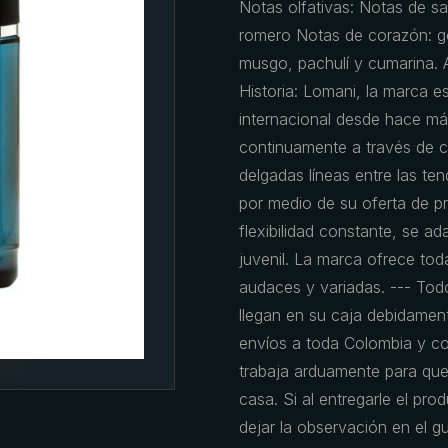
Notas olfativas: Notas de sa
romero Notas de corazón: ge
musgo, pachulí y cumarina. A
Historia: Lomani, la marca es
internacional desde hace má
continuamente a través de c
delgadas líneas entre las ten
por medio de su oferta de pr
flexibilidad constante, se ad
juvenil. La marca ofrece to
audaces y variadas. --- Tod
llegan en su caja debidamen
envíos a toda Colombia y c
trabaja arduamente para que
casa. Si al entregarle el pro
dejar la observación en el g