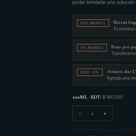
poder brindarle una solución
Estrená fr
10% MENOS
Tu primera
Bono por pa
3% MENOS
Transferenci
Armá tu dúo 
DÚO -5%
Agregá una se
100ML · EDT
:
$ 160.000
1
−
+