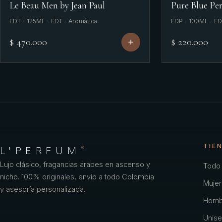
Le Beau Men by Jean Paul
Pure Blue Per
EDT · 125ML · EDT · Aromática
EDP · 100ML · ED
$ 470.000
$ 220.000
TIE
L'PERFUM
®
Lujo clásico, fragancias árabes en ascenso y
Todo 
nicho. 100% originales, envío a todo Colombia
Mujer
y asesoría personalizada.
Homb
Unise