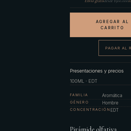
Envío gratis
desde $300.000
1
AGREGAR AL
CARRITO
PAGAR AL 
Presentaciones y precios
100ML · EDT
FAMILIA
Aromática
GÉNERO
Hombre
CONCENTRACIÓN
EDT
Pirámide olfativa