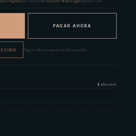
00% Original
lote verificable
Asesoría WhatsApp
respuesta <1h
PAGAR AHORA
RECIBIR
Paga en efectivo cuando recibas tu pedido
$ 160.000