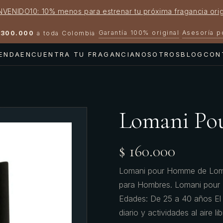
NVENIDO10: 10% menos para estrenar tu próxima fragancia orig
Garantía 100% original
Asesoría 
300.000
a toda Colombia
·
·
IENDA
ENCUENTRA TU FRAGANCIA
NOSOTROS
BLOG
CON
Lomani P
$ 160.000
Lomani pour Homme de Lomani
para Hombres. Lomani pour 
Edades: De 25 a 40 años El 
diario y actividades al aire l