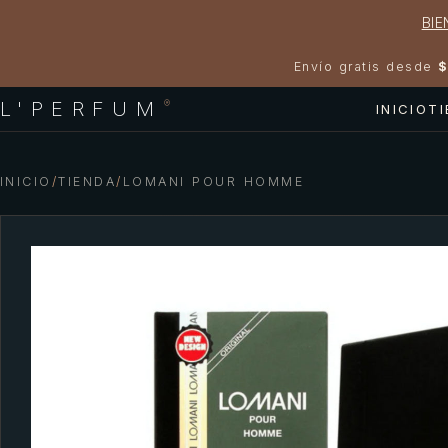
BIE
Envío gratis desde
$
L'PERFUM
®
INICIO
T
INICIO
/
TIENDA
/
LOMANI POUR HOMME