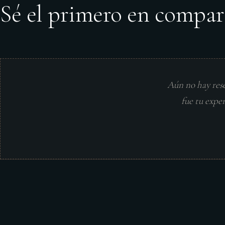
Sé el primero en compar
Aún no hay res
fue tu expe