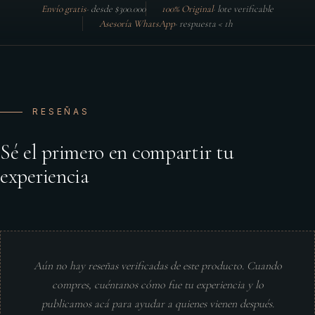
Envío gratis
·
desde $300.000
100% Original
·
lote verificable
Asesoría WhatsApp
·
respuesta < 1h
RESEÑAS
Sé el primero en compartir tu
experiencia
Aún no hay reseñas verificadas de este producto. Cuando
compres, cuéntanos cómo fue tu experiencia y lo
publicamos acá para ayudar a quienes vienen después.