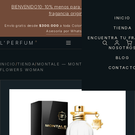
BIENVENIDO10: 10% menos para estrenar tu próxima
fragancia original
INICIO
Garantía 100% original
Envío gratis desde
$300.000
a toda Colombia
TIENDA
Asesoría por WhatsApp
ENCUENTRA TU F
L'PERFUM
®
NOSOTRO
BLOG
INICIO
/
TIENDA
/
MONTALE — MONTALE SUNSET
CONTACT
FLOWERS WOMAN