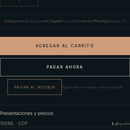
Envío gratis
desde $300.000
100% Original
lote verificable
Asesoría WhatsApp
respuesta <1h
AGREGAR AL CARRITO
PAGAR AHORA
PAGAR AL RECIBIR
Paga en efectivo cuando recibas tu pedido
Presentaciones y precios
100ML · EDP
$ 465.000