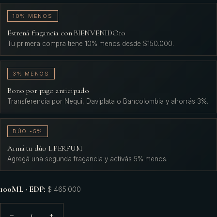
10% MENOS
Estrená fragancia con BIENVENIDO10
Tu primera compra tiene 10% menos desde $150.000.
3% MENOS
Bono por pago anticipado
Transferencia por Nequi, Daviplata o Bancolombia y ahorrás 3%.
DÚO -5%
Armá tu dúo L'PERFUM
Agregá una segunda fragancia y activás 5% menos.
100ML · EDP
:
$ 465.000
1
−
+