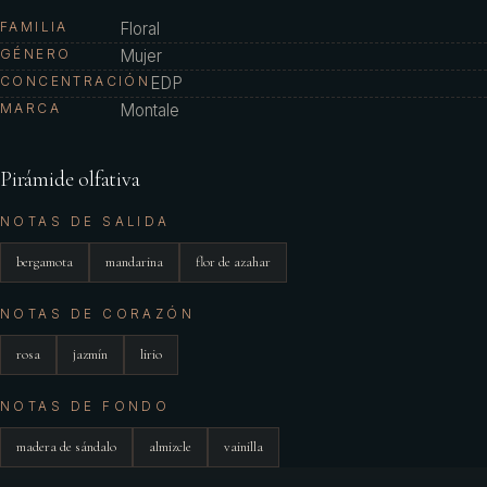
FAMILIA
Floral
GÉNERO
Mujer
CONCENTRACIÓN
EDP
MARCA
Montale
Pirámide olfativa
NOTAS DE SALIDA
bergamota
mandarina
flor de azahar
NOTAS DE CORAZÓN
rosa
jazmín
lirio
NOTAS DE FONDO
madera de sándalo
almizcle
vainilla