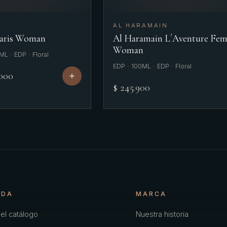
AL HARAMAIN
Paris Woman
Al Haramain L´Aventure Fe
Woman
L · EDP · Floral
EDP · 100ML · EDP · Floral
.000
$ 245.900
NDA
MARCA
el catálogo
Nuestra historia