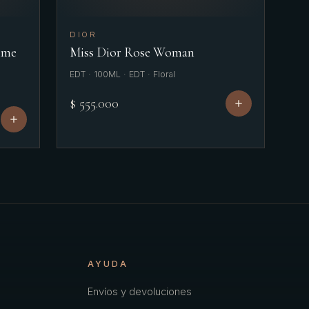
DIOR
mme
Miss Dior Rose Woman
EDT · 100ML · EDT · Floral
$ 555.000
AYUDA
Envíos y devoluciones