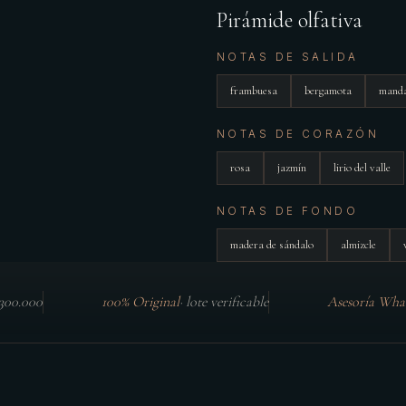
Pirámide olfativa
NOTAS DE SALIDA
frambuesa
bergamota
manda
NOTAS DE CORAZÓN
rosa
jazmín
lirio del valle
NOTAS DE FONDO
madera de sándalo
almizcle
$300.000
100% Original
·
lote verificable
Asesoría Wha