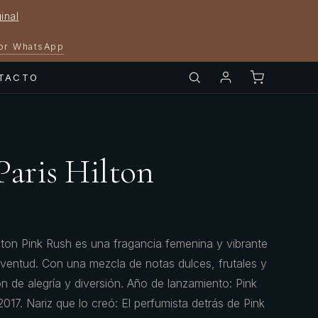
inal
por WhatsApp
TACTO
Paris Hilton
lton Pink Rush es una fragancia femenina y vibrante
juventud. Con una mezcla de notas dulces, frutales y
n de alegría y diversión. Año de lanzamiento: Pink
017. Nariz que lo creó: El perfumista detrás de Pink