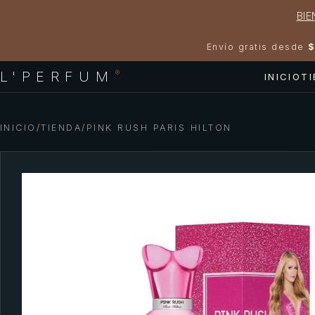
BIE
Envío gratis desde
$
L'PERFUM
®
INICIO
T
INICIO
/
TIENDA
/
PINK RUSH PARIS HILTON