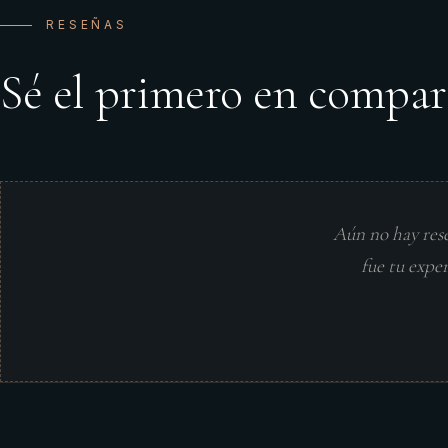
RESEÑAS
Sé el primero en compar
Aún no hay res
fue tu expe