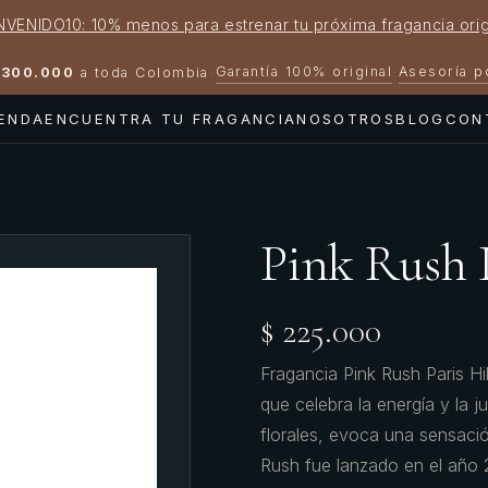
NVENIDO10: 10% menos para estrenar tu próxima fragancia orig
Garantía 100% original
Asesoría 
300.000
a toda Colombia
·
·
IENDA
ENCUENTRA TU FRAGANCIA
NOSOTROS
BLOG
CON
Pink Rush 
$ 225.000
Fragancia Pink Rush Paris Hi
que celebra la energía y la 
florales, evoca una sensació
Rush fue lanzado en el año 2