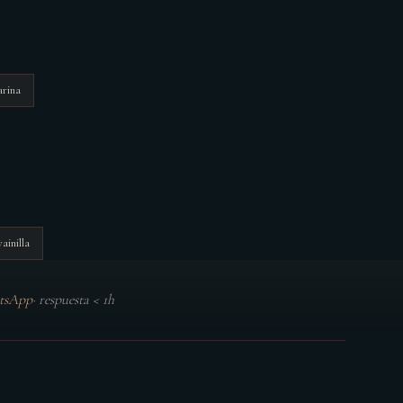
rina
vainilla
tsApp
·
respuesta < 1h