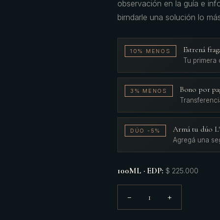
observación en la guía e in
birndarle una solución lo má
Estrená fr
10% MENOS
Tu primera
Bono por pa
3% MENOS
Transferenci
Armá tu dúo 
DÚO -5%
Agregá una se
100ML · EDP
:
$ 225.000
1
−
+