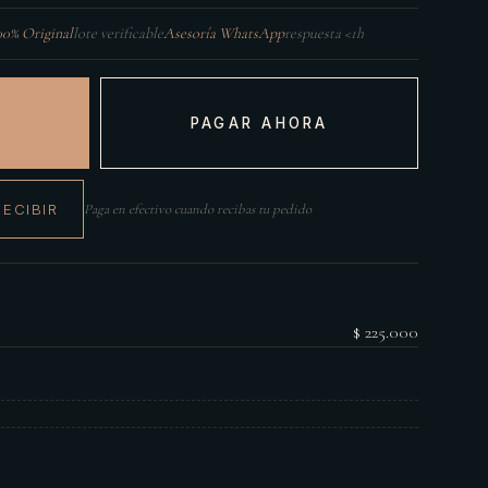
00% Original
lote verificable
Asesoría WhatsApp
respuesta <1h
PAGAR AHORA
RECIBIR
Paga en efectivo cuando recibas tu pedido
$ 225.000