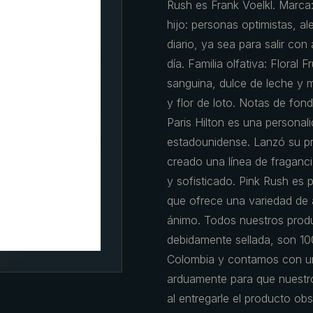
Rush es Frank Voelkl. Marca:
hijo: personas optimistas, al
diario, ya sea para salir co
día. Familia olfativa: Floral 
sanguina, dulce de leche y 
y flor de loto. Notas de fond
Paris Hilton es una persona
estadounidense. Lanzó su p
creado una línea de fraganci
y sofisticado. Pink Rush es p
que ofrece una variedad de 
ánimo. Todos nuestros produ
debidamente sellada, son 10
Colombia y contamos con un
arduamente para que nuestro
al entregarle el producto obs