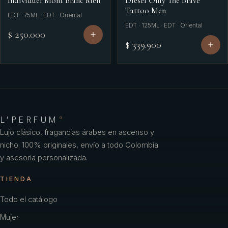
Individuel Mont Blanc Men
Diesel Only The Brave
Tattoo Men
EDT · 75ML · EDT · Oriental
EDT · 125ML · EDT · Oriental
$ 250.000
$ 339.900
L'PERFUM
®
Lujo clásico, fragancias árabes en ascenso y
nicho. 100% originales, envío a todo Colombia
y asesoría personalizada.
TIENDA
Todo el catálogo
Mujer