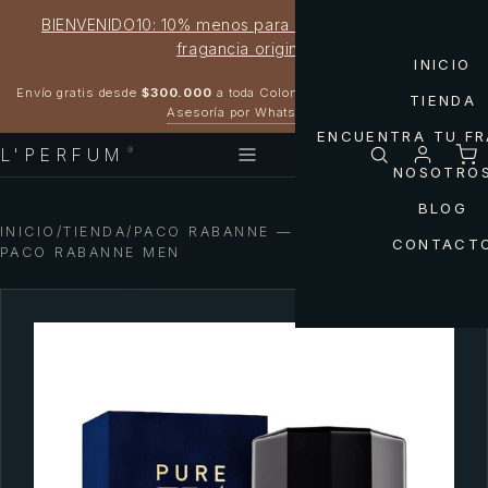
BIENVENIDO10: 10% menos para estrenar tu próxima
fragancia original
INICIO
Garantía 100% original
Envío gratis desde
$300.000
a toda Colombia
TIENDA
Asesoría por WhatsApp
ENCUENTRA TU F
L'PERFUM
®
NOSOTRO
BLOG
INICIO
/
TIENDA
/
PACO RABANNE — PURE XS NIGHT BY
CONTACT
PACO RABANNE MEN