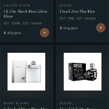
CALVIN KLEIN
DIESEL
Ck One Shock Men Calvin
Diesel Zero Plus Men
Klein
EDT · 75ML · EDT · Oriental
EDT · 200ML · EDT · Oriental
$ 104.900
$ 265.900
MONT BLANC
DIESEL