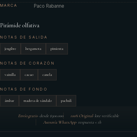
MARCA
Paco Rabanne
Pirámide olfativa
NOTAS DE SALIDA
jengibre
bergamota
pimienta
NOTAS DE CORAZÓN
vainilla
cacao
canela
NOTAS DE FONDO
ámbar
madera de sándalo
pachulí
Envío gratis
·
desde $300.000
100% Original
·
lote verificable
Asesoría WhatsApp
·
respuesta < 1h