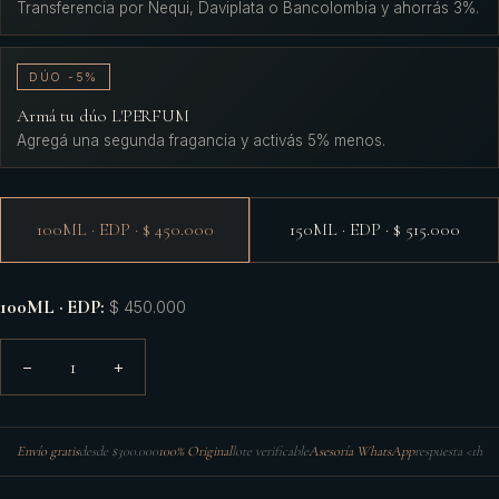
Transferencia por Nequi, Daviplata o Bancolombia y ahorrás 3%.
DÚO -5%
Armá tu dúo L'PERFUM
Agregá una segunda fragancia y activás 5% menos.
100ML · EDP · $ 450.000
150ML · EDP · $ 515.000
100ML · EDP
:
$ 450.000
1
−
+
Envío gratis
desde $300.000
100% Original
lote verificable
Asesoría WhatsApp
respuesta <1h