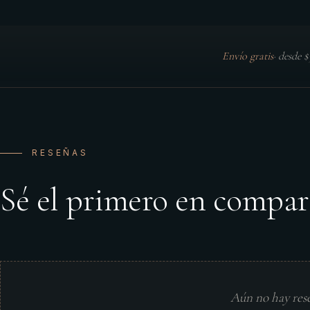
Envío gratis
·
desde 
RESEÑAS
Sé el primero en compar
Aún no hay res