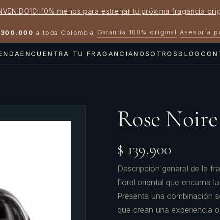
NVENIDO10: 10% menos para estrenar tu próxima fragancia orig
Garantía 100% original
Asesoría 
300.000
a toda Colombia
·
·
IENDA
ENCUENTRA TU FRAGANCIA
NOSOTROS
BLOG
CON
Rose Noire
$ 139.900
Descripción general de la f
floral oriental que encarna l
Presenta una combinación se
que crean una experiencia ol