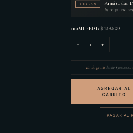
Armá tu dúo 
DÚO -5%
Agregá una se
100ML · EDT
:
$ 139.900
1
−
+
Envío gratis
desde $300.000
1
AGREGAR AL
CARRITO
PAGAR AL 