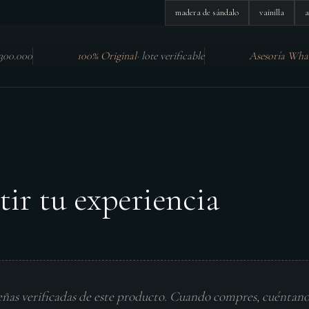
madera de sándalo
vainilla
a
$300.000
100% Original
·
lote verificable
Asesoría Wha
tir tu experiencia
eñas verificadas de este producto. Cuando compres, cuéntan