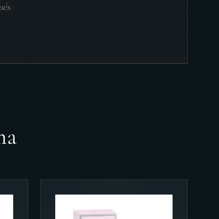
ués.
ma