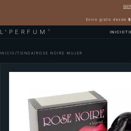
BIE
Envío gratis desde
$
L'PERFUM
®
INICIO
T
INICIO
/
TIENDA
/
ROSE NOIRE MUJER