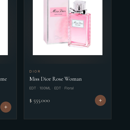
DIOR
mme
Miss Dior Rose Woman
EDT · 100ML · EDT · Floral
$ 555.000