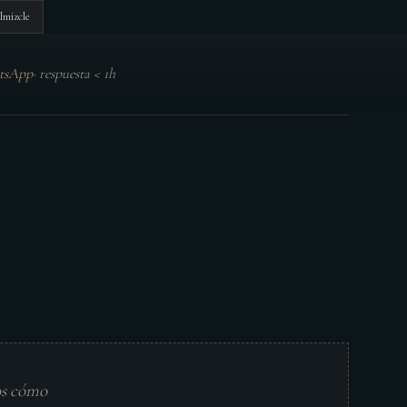
lmizcle
tsApp
·
respuesta < 1h
os cómo