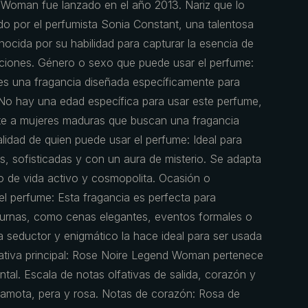
Woman fue lanzado en el año 2013. Nariz que lo
do por el perfumista Sonia Constant, una talentosa
ocida por su habilidad para capturar la esencia de
ciones. Género o sexo que puede usar el perfume:
 una fragancia diseñada específicamente para
 No hay una edad específica para usar este perfume,
te a mujeres maduras que buscan una fragancia
alidad de quien puede usar el perfume: Ideal para
, sofisticadas y con un aura de misterio. Se adapta
o de vida activo y cosmopolita. Ocasión o
el perfume: Esta fragancia es perfecta para
turnas, como cenas elegantes, eventos formales o
 seductor y enigmático la hace ideal para ser usada
lfativa principal: Rose Noire Legend Woman pertenece
riental. Escala de notas olfativas de salida, corazón y
gamota, pera y rosa. Notas de corazón: Rosa de