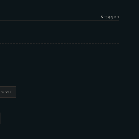
$ 139.900
nta rosa