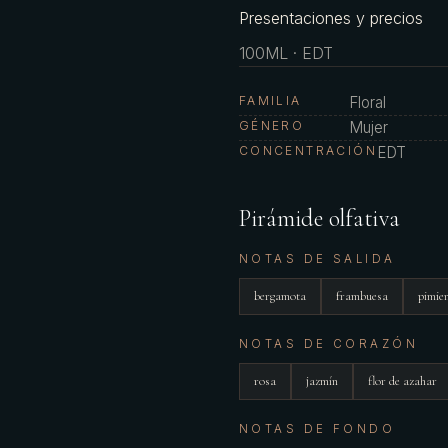
Presentaciones y precios
100ML · EDT
FAMILIA
Floral
GÉNERO
Mujer
CONCENTRACIÓN
EDT
Pirámide olfativa
NOTAS DE SALIDA
bergamota
frambuesa
pimie
NOTAS DE CORAZÓN
rosa
jazmín
flor de azahar
NOTAS DE FONDO