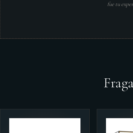
fue tu expe
Frag