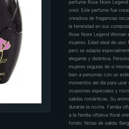
perfume Rose Noire Legend 
creó: Este perfume fue crea
creadora de fragancias recon
la feminidad en sus composi
Rose Noire Legend Woman es
mujeres. Edad ideal de uso:
pero se adapta especialmen
elegante y distintiva. Person
mujeres seguras de sí mismas
bien a personas con un estil
momentos del día para usar 
ocasiones especiales y noc
salidas románticas. Su aroma
durante la noche. Familia o
a la familia olfativa floral o
fondo: Notas de salida: Ber