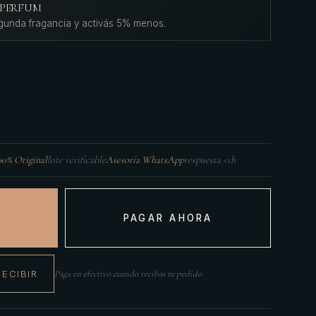
L'PERFUM
gunda fragancia y activás 5% menos.
00% Original
lote verificable
Asesoría WhatsApp
respuesta <1h
PAGAR AHORA
RECIBIR
Paga en efectivo cuando recibas tu pedido