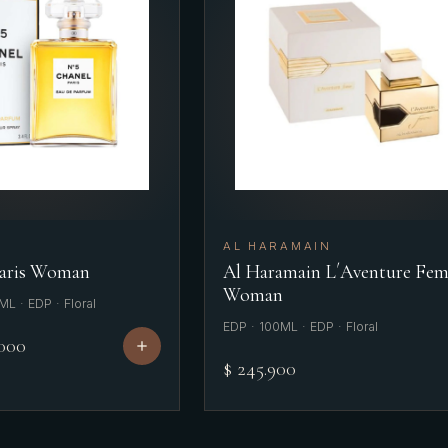
AL HARAMAIN
Paris Woman
Al Haramain L´Aventure Fe
Woman
L · EDP · Floral
EDP · 100ML · EDP · Floral
.000
$ 245.900