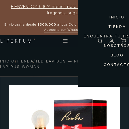
BIENVENIDO10: 10% menos para estrenar tu próxima
fragancia original
INICIO
Garantía 100% original
Envío gratis desde
$300.000
a toda Colombia
TIENDA
Asesoría por WhatsApp
ENCUENTRA TU F
L'PERFUM
®
NOSOTRO
BLOG
INICIO
/
TIENDA
/
TED LAPIDUS — RUMBA DE TED
CONTACT
LAPIDUS WOMAN