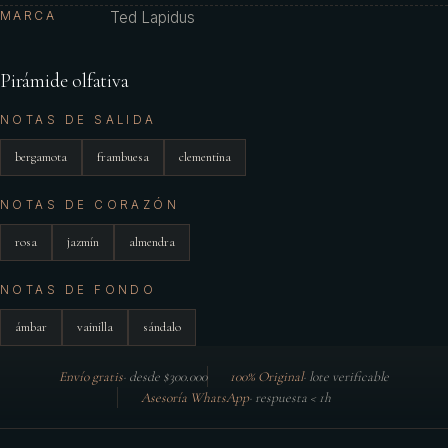
MARCA
Ted Lapidus
Pirámide olfativa
NOTAS DE SALIDA
bergamota
frambuesa
clementina
NOTAS DE CORAZÓN
rosa
jazmín
almendra
NOTAS DE FONDO
ámbar
vainilla
sándalo
Envío gratis
·
desde $300.000
100% Original
·
lote verificable
Asesoría WhatsApp
·
respuesta < 1h