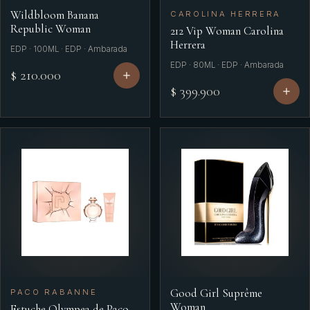
Wildbloom Banana
CAROLINA HERRERA
Republic Woman
212 Vip Woman Carolina
Herrera
EDP · 100ML · EDP · Ambarada
EDP · 80ML · EDP · Ambarada
$ 210.000
$ 399.900
Good Girl Suprême
PACO RABANNE
Woman
Estuche Olympea de Paco