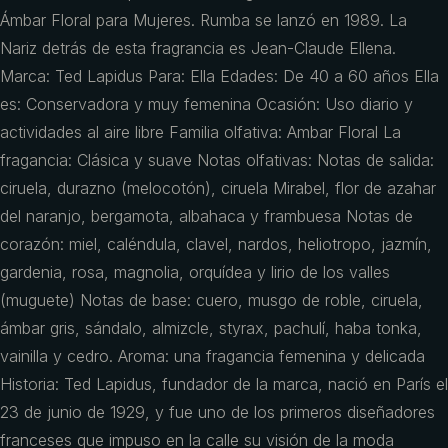
Ámbar Floral para Mujeres. Rumba se lanzó en 1989. La
Nariz detrás de esta fragrancia es Jean-Claude Ellena.
Marca: Ted Lapidus Para: Ella Edades: De 40 a 60 años Ella
es: Conservadora y muy femenina Ocasión: Uso diario y
actividades al aire libre Familia olfativa: Ambar Floral La
fragancia: Clásica y suave Notas olfativas: Notas de salida:
ciruela, durazno (melocotón), ciruela Mirabel, flor de azahar
del naranjo, bergamota, albahaca y frambuesa Notas de
corazón: miel, caléndula, clavel, nardos, heliotropo, jazmín,
gardenia, rosa, magnolia, orquídea y lirio de los valles
(muguete) Notas de base: cuero, musgo de roble, ciruela,
ámbar gris, sándalo, almizcle, styrax, pachulí, haba tonka,
vainilla y cedro. Aroma: una fragancia femenina y delicada
Historia: Ted Lapidus, fundador de la marca, nació en París el
23 de junio de 1929, y fue uno de los primeros diseñadores
franceses que impuso en la calle su visión de la moda