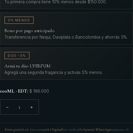
Tu primera compra tiene 10% menos desde $150.000.
3% MENOS
Bono por pago anticipado
Transferencia por Nequi, Daviplata o Bancolombia y ahorrás 3%.
DÚO -5%
Armá tu dúo L'PERFUM
Agregá una segunda fragancia y activás 5% menos.
100ML · EDT
:
$ 186.000
1
−
+
Envío gratis
desde $300.000
100% Original
lote verificable
Asesoría WhatsApp
respuesta <1h