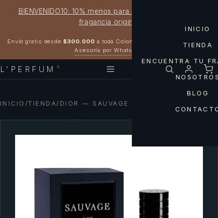
BIENVENIDO10: 10% menos para estrenar tu próxima
fragancia original
INICIO
Garantía 100% original
Envío gratis desde
$300.000
a toda Colombia
TIENDA
Asesoría por WhatsApp
ENCUENTRA TU F
L'PERFUM
®
NOSOTRO
BLOG
INICIO
/
TIENDA
/
DIOR — SAUVAGE ELIXIR DE DIOR MEN
CONTACT