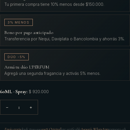
Tu primera compra tiene 10% menos desde $150.000.
3% MENOS
Bono por pago anticipado
Transferencia por Nequi, Daviplata o Bancolombia y ahorrás 3%.
DÚO -5%
Armá tu dúo L'PERFUM
Agregá una segunda fragancia y activás 5% menos.
60ML · Spray
:
$ 920.000
1
−
+
Envío gratis
desde $300.000
100% Original
lote verificable
Asesoría WhatsApp
respuesta <1h