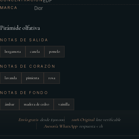
EDP
MARCA
Dior
Pirámide olfativa
NOTAS DE SALIDA
bergamota
canela
pomelo
NOTAS DE CORAZÓN
lavanda
pimienta
rosa
NOTAS DE FONDO
ámbar
madera de cedro
vainilla
Envío gratis
·
desde $300.000
100% Original
·
lote verificable
Asesoría WhatsApp
·
respuesta < 1h