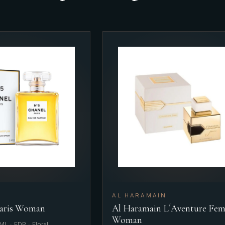
AL HARAMAIN
Paris Woman
Al Haramain L´Aventure Fe
Woman
L · EDP · Floral