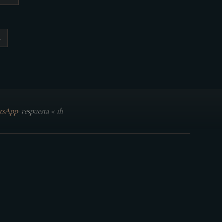
a
tsApp
·
respuesta < 1h