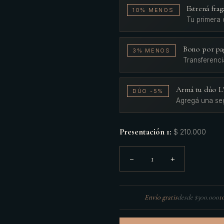
Estrená fr
10% MENOS
Tu primera
Bono por pa
3% MENOS
Transferenci
Armá tu dúo 
DÚO -5%
Agregá una se
Presentación 1
:
$ 210.000
1
−
+
Envío gratis
desde $300.000
1