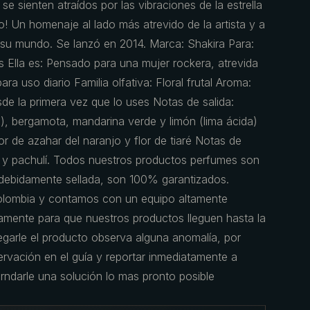
e sienten atraídos por las vibraciones de la estrella
to! Un homenaje al lado más atrevido de la artista y a
su mundo. Se lanzó en 2014. Marca: Shakira Para:
 Ella es: Pensado para una mujer rockera, atrevida
ara uso diario Familia olfativa: Floral frutal Aroma:
e la primera vez que lo uses Notas de salida:
), bergamota, mandarina verde y limón (lima ácida)
or de azahar del naranjo y flor de tiaré Notas de
o y pachulí. Todos nuestros productos perfumes son
a debidamente sellada, son 100% garantizados.
olombia y contamos con un equipo altamente
amente para que nuestros productos lleguen hasta la
regarle el producto observa alguna anomalía, por
servación en el guía y reportar inmediatamente a
rndarle una solución lo mas pronto posible