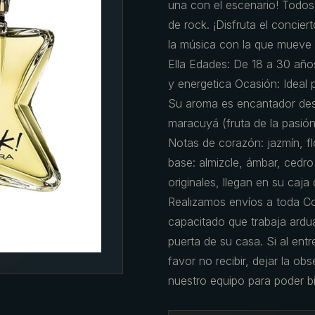
una con el escenario! Todos s
de rock. ¡Disfruta el concier
la música con la que mueve 
Ella Edades: De 18 a 30 años
y energetica Ocasión: Ideal p
Su aroma es encantador desd
maracuyá (fruta de la pasión
Notas de corazón: jazmín, fl
base: almizcle, ámbar, cedr
originales, llegan en su caj
Realizamos envíos a toda C
capacitado que trabaja ardu
puerta de su casa. Si al ent
favor no recibir, dejar la ob
nuestro equipo para poder bi