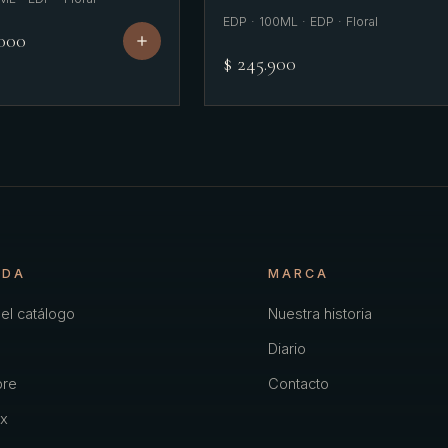
EDP · 100ML · EDP · Floral
.000
$ 245.900
NDA
MARCA
el catálogo
Nuestra historia
Diario
re
Contacto
x