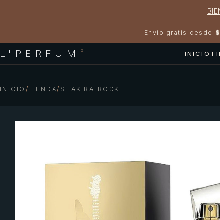
BIE
Envío gratis desde
$
L'PERFUM
®
INICIO
T
INICIO
/
TIENDA
/
SHAKIRA ROCK