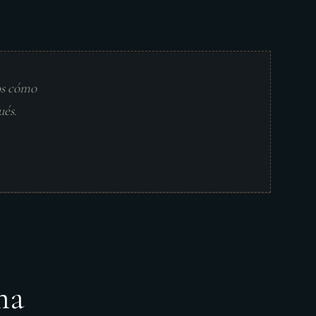
os cómo
ués.
ma