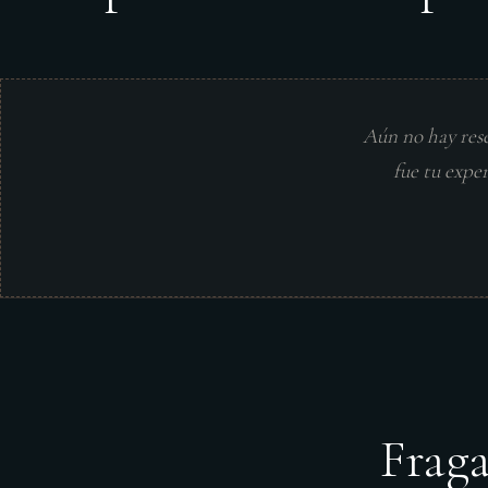
Aún no hay res
fue tu expe
Frag