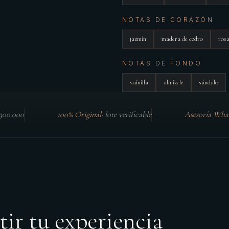
NOTAS DE CORAZÓN
jazmín
madera de cedro
ros
NOTAS DE FONDO
vainilla
almizcle
sándalo
$300.000
100% Original
·
lote verificable
Asesoría Wha
tir tu experiencia