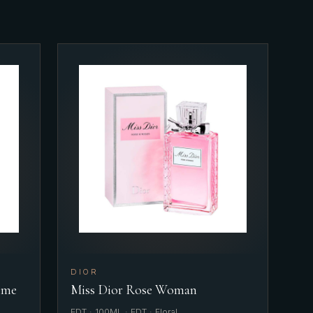
DIOR
mme
Miss Dior Rose Woman
EDT · 100ML · EDT · Floral