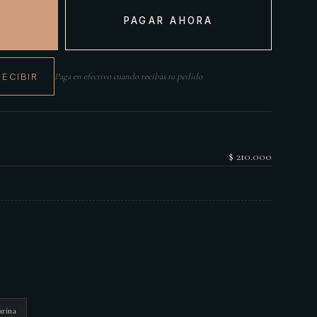
PAGAR AHORA
RECIBIR
Paga en efectivo cuando recibas tu pedido
$ 210.000
rina