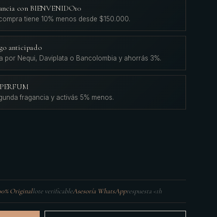
agancia con BIENVENIDO10
 compra tiene 10% menos desde $150.000.
go anticipado
a por Nequi, Daviplata o Bancolombia y ahorrás 3%.
L'PERFUM
gunda fragancia y activás 5% menos.
00% Original
lote verificable
Asesoría WhatsApp
respuesta <1h