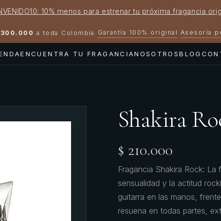
NVENIDO10: 10% menos para estrenar tu próxima fragancia orig
Garantía 100% original
Asesoría 
300.000
a toda Colombia
·
·
IENDA
ENCUENTRA TU FRAGANCIA
NOSOTROS
BLOG
CON
Shakira Ro
$ 210.000
Fragancia Shakira Rock: La f
sensualidad y la actitud roc
guitarra en las manos, fren
resuena en todas partes, ex