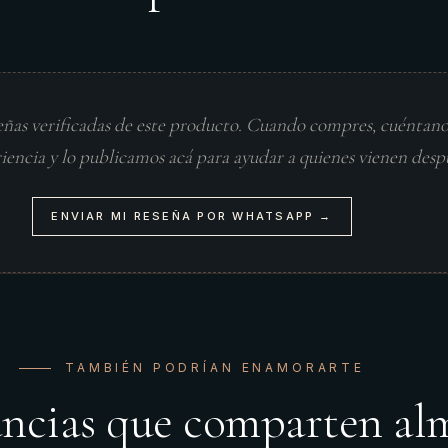
eñas verificadas de este producto. Cuando compres, cuéntan
riencia y lo publicamos acá para ayudar a quienes vienen desp
ENVIAR MI RESEÑA POR WHATSAPP →
TAMBIÉN PODRÍAN ENAMORARTE
ancias que comparten al