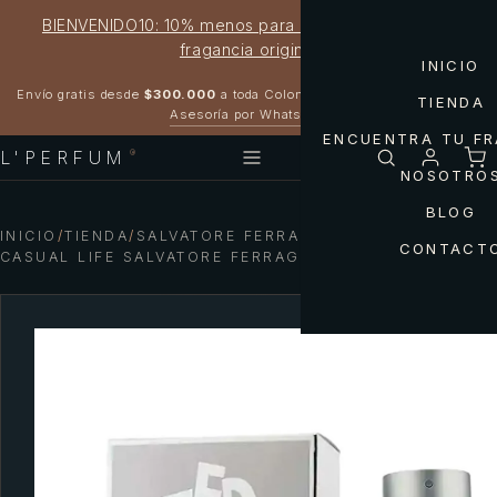
BIENVENIDO10: 10% menos para estrenar tu próxima
fragancia original
INICIO
Garantía 100% original
Envío gratis desde
$300.000
a toda Colombia
TIENDA
Asesoría por WhatsApp
ENCUENTRA TU F
L'PERFUM
®
NOSOTRO
BLOG
INICIO
/
TIENDA
/
SALVATORE FERRAGAMO — UOMO
CONTACT
CASUAL LIFE SALVATORE FERRAGAMO 100ML