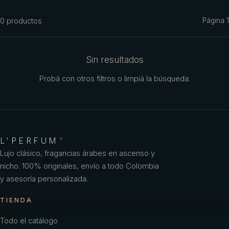
Azzaro
0
productos
Página
1
Benetton
Benetton Woman
Sin resultados
Bharara
Probá con otros filtros o limpiá la búsqueda.
Bond No
Britney Spears
Bulgari
L'PERFUM
®
Burberry
Lujo clásico, fragancias árabes en ascenso y
nicho. 100% originales, envío a todo Colombia
Bvlgari
y asesoría personalizada.
Caf
TIENDA
Calvin Klein
Todo el catálogo