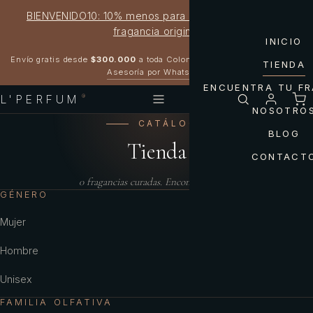
BIENVENIDO10: 10% menos para estrenar tu próxima
fragancia original
INICIO
Garantía 100% original
Envío gratis desde
$300.000
a toda Colombia
TIENDA
Asesoría por WhatsApp
ENCUENTRA TU F
L'PERFUM
®
NOSOTRO
CATÁLOGO
BLOG
Tienda
CONTACT
0
fragancias curadas. Encontrá la tuya.
GÉNERO
Mujer
Hombre
Unisex
FAMILIA OLFATIVA