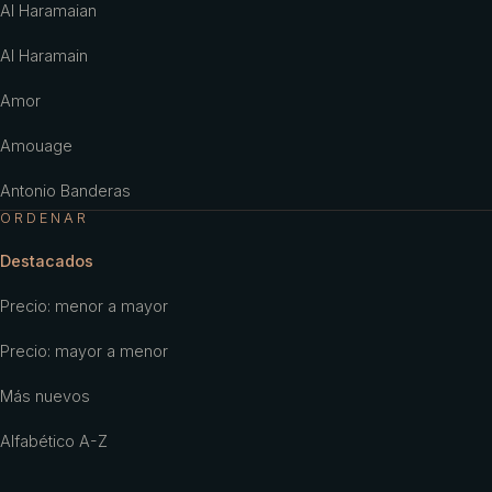
Al Haramaian
Al Haramain
Amor
Amouage
Antonio Banderas
ORDENAR
Antonio Puig
Destacados
Aramis
Precio: menor a mayor
Ariana Grande
Precio: mayor a menor
Armaf
Más nuevos
Armani
Alfabético A-Z
Aubusson