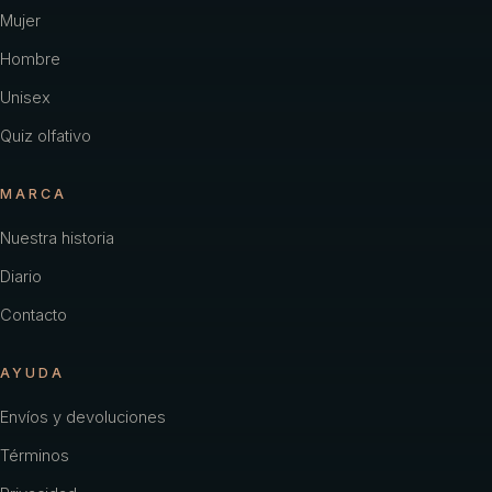
Carolina Herrera
Mujer
Hombre
Cartier
Unisex
Chacharel Woman
Quiz olfativo
Chanel
MARCA
Chevignon
Nuestra historia
Coach
Diario
Color
Contacto
Creed
AYUDA
Davidoff
Envíos y devoluciones
Diesel
Términos
Dior