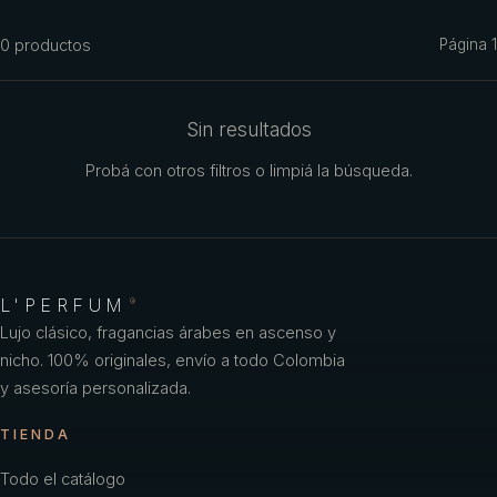
Azzaro
0
productos
Página
1
Benetton
Benetton Woman
Sin resultados
Bharara
Probá con otros filtros o limpiá la búsqueda.
Bond No
Britney Spears
Bulgari
L'PERFUM
®
Burberry
Lujo clásico, fragancias árabes en ascenso y
nicho. 100% originales, envío a todo Colombia
Bvlgari
y asesoría personalizada.
Caf
TIENDA
Calvin Klein
Todo el catálogo