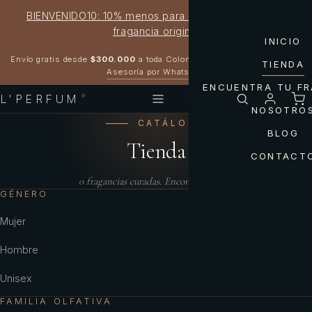
BIENVENIDO10: 10% menos para estrenar tu próxima
fragancia original
INICIO
Garantía 100% original
Envío gratis desde
$300.000
a toda Colombia
TIENDA
Asesoría por WhatsApp
ENCUENTRA TU F
L'PERFUM
®
NOSOTRO
CATÁLOGO
BLOG
Tienda
CONTACT
0
fragancias curadas. Encontrá la tuya.
GÉNERO
Mujer
Hombre
Unisex
FAMILIA OLFATIVA