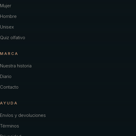
Carolina Herrera
Mujer
Hombre
Cartier
Unisex
Chacharel Woman
Quiz olfativo
Chanel
MARCA
Chevignon
Nuestra historia
Coach
Diario
Color
Contacto
Creed
AYUDA
Davidoff
Envíos y devoluciones
Diesel
Términos
Dior