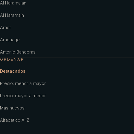
Al Haramaian
Al Haramain
Amor
Amouage
Antonio Banderas
ORDENAR
Antonio Puig
Destacados
Aramis
Precio: menor a mayor
Ariana Grande
Precio: mayor a menor
Armaf
Más nuevos
Armani
Alfabético A-Z
Aubusson