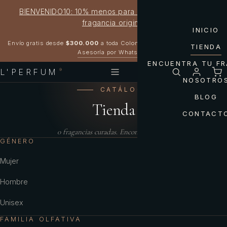
BIENVENIDO10: 10% menos para estrenar tu próxima
fragancia original
INICIO
Garantía 100% original
Envío gratis desde
$300.000
a toda Colombia
TIENDA
Asesoría por WhatsApp
ENCUENTRA TU F
L'PERFUM
®
NOSOTRO
CATÁLOGO
BLOG
Tienda
CONTACT
0
fragancias curadas. Encontrá la tuya.
GÉNERO
Mujer
Hombre
Unisex
FAMILIA OLFATIVA