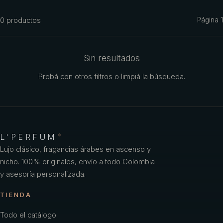
Azzaro
0
productos
Página
1
Benetton
Benetton Woman
Sin resultados
Bharara
Probá con otros filtros o limpiá la búsqueda.
Bond No
Britney Spears
Bulgari
L'PERFUM
®
Burberry
Lujo clásico, fragancias árabes en ascenso y
nicho. 100% originales, envío a todo Colombia
Bvlgari
y asesoría personalizada.
Caf
TIENDA
Calvin Klein
Todo el catálogo