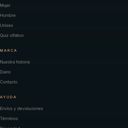
Carolina Herrera
Mujer
Hombre
Cartier
Unisex
Chacharel Woman
Quiz olfativo
Chanel
MARCA
Chevignon
Nuestra historia
Coach
Diario
Color
Contacto
Creed
AYUDA
Davidoff
Envíos y devoluciones
Diesel
Términos
Dior