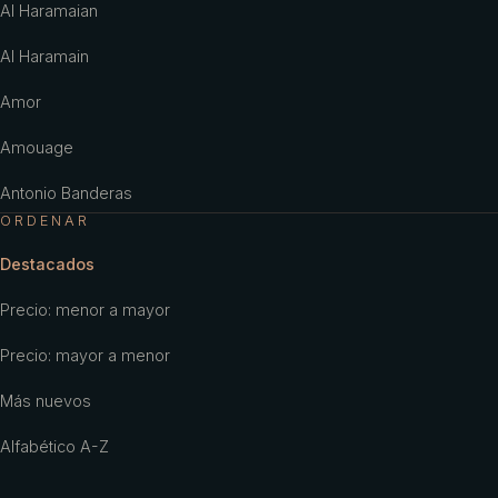
Al Haramaian
Al Haramain
Amor
Amouage
Antonio Banderas
ORDENAR
Antonio Puig
Destacados
Aramis
Precio: menor a mayor
Ariana Grande
Precio: mayor a menor
Armaf
Más nuevos
Armani
Alfabético A-Z
Aubusson