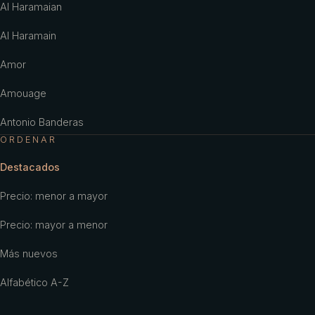
Al Haramaian
Al Haramain
Amor
Amouage
Antonio Banderas
ORDENAR
Antonio Puig
Destacados
Aramis
Precio: menor a mayor
Ariana Grande
Precio: mayor a menor
Armaf
Más nuevos
Armani
Alfabético A-Z
Aubusson