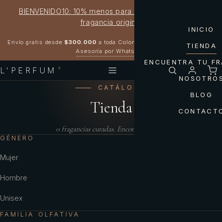
BIENVENIDO10: 10% menos para estrenar tu próxima
fragancia original
INICIO
Garantía 100% original
Envío gratis desde
$300.000
a toda Colombia
TIENDA
Asesoría por WhatsApp
ENCUENTRA TU F
L'PERFUM
®
NOSOTRO
CATÁLOGO
BLOG
Tienda
CONTACT
0
fragancias curadas. Encontrá la tuya.
GÉNERO
Mujer
Hombre
Unisex
FAMILIA OLFATIVA