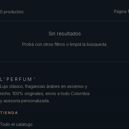
Azzaro
0
productos
Página
1
Benetton
Benetton Woman
Sin resultados
Bharara
Probá con otros filtros o limpiá la búsqueda.
Bond No
Britney Spears
Bulgari
L'PERFUM
®
Burberry
Lujo clásico, fragancias árabes en ascenso y
nicho. 100% originales, envío a todo Colombia
Bvlgari
y asesoría personalizada.
Caf
TIENDA
Calvin Klein
Todo el catálogo