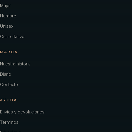
Carolina Herrera
Mujer
Hombre
Cartier
Unisex
Chacharel Woman
Quiz olfativo
Chanel
MARCA
Chevignon
Nuestra historia
Coach
Diario
Color
Contacto
Creed
AYUDA
Davidoff
Envíos y devoluciones
Diesel
Términos
Dior