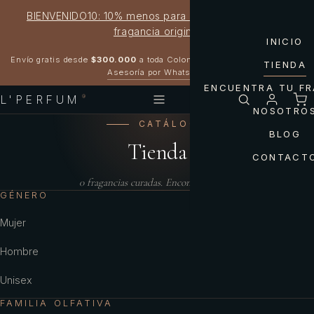
BIENVENIDO10: 10% menos para estrenar tu próxima
fragancia original
INICIO
Garantía 100% original
Envío gratis desde
$300.000
a toda Colombia
TIENDA
Asesoría por WhatsApp
ENCUENTRA TU F
L'PERFUM
®
NOSOTRO
CATÁLOGO
BLOG
Tienda
CONTACT
0
fragancias curadas. Encontrá la tuya.
GÉNERO
Mujer
Hombre
Unisex
FAMILIA OLFATIVA