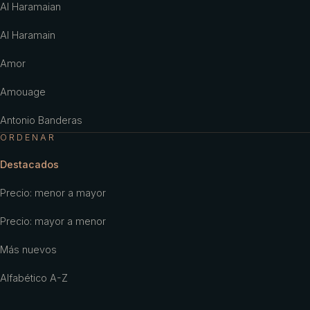
Al Haramaian
Al Haramain
Amor
Amouage
Antonio Banderas
ORDENAR
Antonio Puig
Destacados
Aramis
Precio: menor a mayor
Ariana Grande
Precio: mayor a menor
Armaf
Más nuevos
Armani
Alfabético A-Z
Aubusson