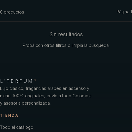
Azzaro
0
productos
Página
1
Benetton
Benetton Woman
Sin resultados
Bharara
Probá con otros filtros o limpiá la búsqueda.
Bond No
Britney Spears
Bulgari
L'PERFUM
®
Burberry
Lujo clásico, fragancias árabes en ascenso y
nicho. 100% originales, envío a todo Colombia
Bvlgari
y asesoría personalizada.
Caf
TIENDA
Calvin Klein
Todo el catálogo