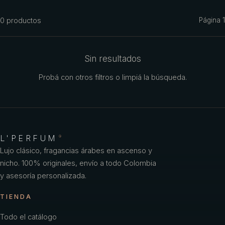
Azzaro
0
productos
Página
1
Benetton
Benetton Woman
Sin resultados
Bharara
Probá con otros filtros o limpiá la búsqueda.
Bond No
Britney Spears
Bulgari
L'PERFUM
®
Burberry
Lujo clásico, fragancias árabes en ascenso y
nicho. 100% originales, envío a todo Colombia
Bvlgari
y asesoría personalizada.
Caf
TIENDA
Calvin Klein
Todo el catálogo