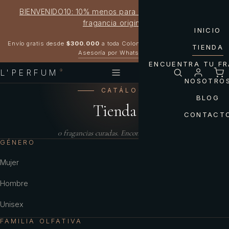
BIENVENIDO10: 10% menos para estrenar tu próxima
fragancia original
INICIO
Garantía 100% original
Envío gratis desde
$300.000
a toda Colombia
TIENDA
Asesoría por WhatsApp
ENCUENTRA TU F
L'PERFUM
®
NOSOTRO
CATÁLOGO
BLOG
Tienda
CONTACT
0
fragancias curadas. Encontrá la tuya.
GÉNERO
Mujer
Hombre
Unisex
FAMILIA OLFATIVA