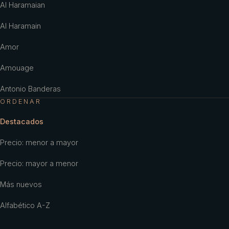
Al Haramaian
Al Haramain
Amor
Amouage
Antonio Banderas
ORDENAR
Antonio Puig
Destacados
Aramis
Precio: menor a mayor
Ariana Grande
Precio: mayor a menor
Armaf
Más nuevos
Armani
Alfabético A-Z
Aubusson