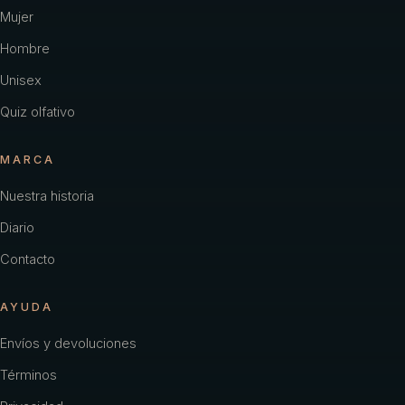
Carolina Herrera
Mujer
Hombre
Cartier
Unisex
Chacharel Woman
Quiz olfativo
Chanel
MARCA
Chevignon
Nuestra historia
Coach
Diario
Color
Contacto
Creed
AYUDA
Davidoff
Envíos y devoluciones
Diesel
Términos
Dior