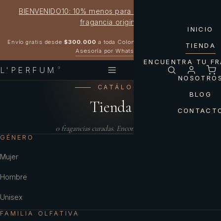
BIENVENIDO10: 10% menos para estrenar tu próxima
fragancia original
INICIO
Garantía 100% original
Envío gratis desde
$300.000
a toda Colombia
TIENDA
Asesoría por WhatsApp
ENCUENTRA TU F
L'PERFUM
®
NOSOTRO
CATÁLOGO
BLOG
Tienda
CONTACT
0
fragancias curadas. Encontrá la tuya.
GÉNERO
Mujer
Hombre
Unisex
FAMILIA OLFATIVA