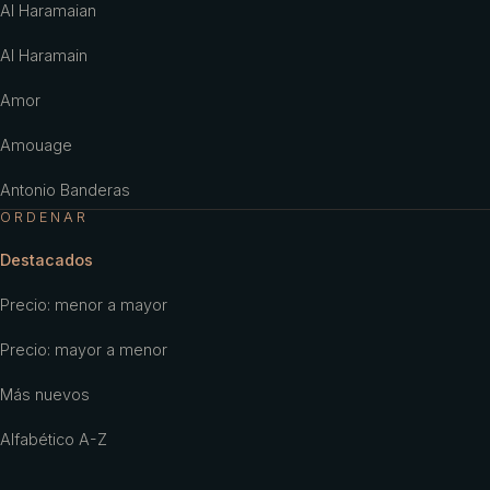
Al Haramaian
Al Haramain
Amor
Amouage
Antonio Banderas
ORDENAR
Antonio Puig
Destacados
Aramis
Precio: menor a mayor
Ariana Grande
Precio: mayor a menor
Armaf
Más nuevos
Armani
Alfabético A-Z
Aubusson