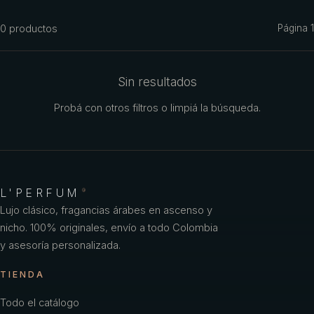
Azzaro
0
productos
Página
1
Benetton
Benetton Woman
Sin resultados
Bharara
Probá con otros filtros o limpiá la búsqueda.
Bond No
Britney Spears
Bulgari
L'PERFUM
®
Burberry
Lujo clásico, fragancias árabes en ascenso y
nicho. 100% originales, envío a todo Colombia
Bvlgari
y asesoría personalizada.
Caf
TIENDA
Calvin Klein
Todo el catálogo