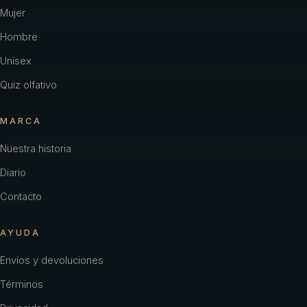
Carolina Herrera
Mujer
Hombre
Cartier
Unisex
Chacharel Woman
Quiz olfativo
Chanel
MARCA
Chevignon
Nuestra historia
Coach
Diario
Color
Contacto
Creed
AYUDA
Davidoff
Envíos y devoluciones
Diesel
Términos
Dior