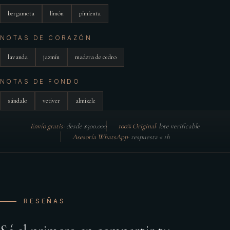
bergamota
limón
pimienta
NOTAS DE CORAZÓN
lavanda
jazmín
madera de cedro
NOTAS DE FONDO
sándalo
vetiver
almizcle
Envío gratis
·
desde $300.000
100% Original
·
lote verificable
Asesoría WhatsApp
·
respuesta < 1h
RESEÑAS