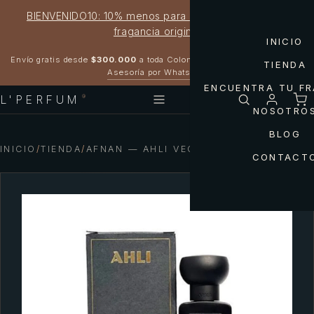
BIENVENIDO10: 10% menos para estrenar tu próxima
fragancia original
INICIO
Garantía 100% original
Envío gratis desde
$300.000
a toda Colombia
TIENDA
Asesoría por WhatsApp
ENCUENTRA TU F
L'PERFUM
®
NOSOTRO
BLOG
INICIO
/
TIENDA
/
AFNAN — AHLI VEGA UNISEX BY AFNAN
CONTACT