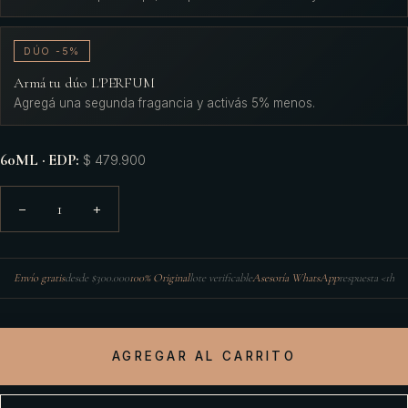
DÚO -5%
Armá tu dúo L'PERFUM
Agregá una segunda fragancia y activás 5% menos.
60ML · EDP
:
$ 479.900
1
−
+
Envío gratis
desde $300.000
100% Original
lote verificable
Asesoría WhatsApp
respuesta <1h
AGREGAR AL CARRITO