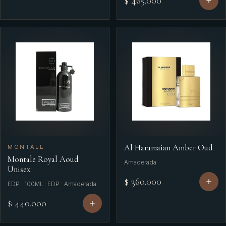
$ 465.000
Al Haramaian Amber Oud
MONTALE
Montale Royal Aoud
Amaderada
Unisex
$ 360.000
EDP · 100ML · EDP · Amaderada
$ 440.000