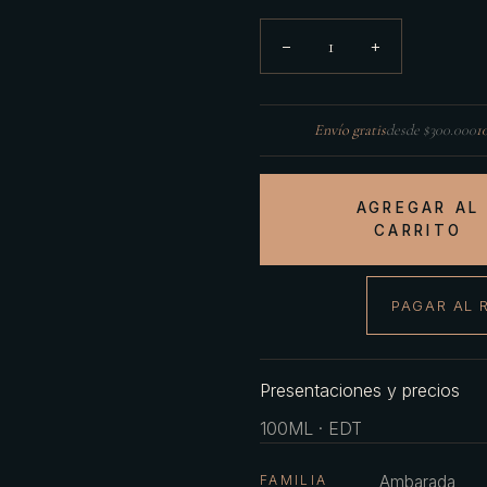
1
−
+
Envío gratis
desde $300.000
1
AGREGAR AL
CARRITO
PAGAR AL 
Presentaciones y precios
100ML · EDT
FAMILIA
Ambarada