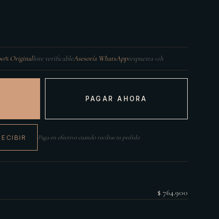
00% Original
lote verificable
Asesoría WhatsApp
respuesta <1h
PAGAR AHORA
RECIBIR
Paga en efectivo cuando recibas tu pedido
$ 764.900