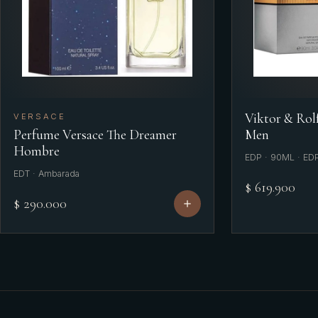
Viktor & Rol
VERSACE
Perfume Versace The Dreamer
Men
Hombre
EDP · 90ML · ED
EDT · Ambarada
$ 619.900
$ 290.000