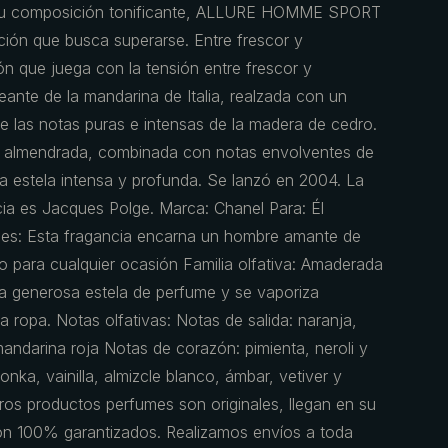
 su composición tonificante, ALLURE HOMME SPORT
ión que busca superarse. Entre frescor y
n que juega con la tensión entre frescor y
peante de la mandarina de Italia, realzada con un
nte las notas puras e intensas de la madera de cedro.
y almendrada, combinada con notas envolventes de
a estela intensa y profunda. Se lanzó en 2004. La
cia es Jacques Polge. Marca: Chanel Para: Él
 es: Esta fragancia encarna un hombre amante de
o para cualquier ocasión Familia olfativa: Amaderada
a generosa estela de perfume y se vaporiza
la ropa. Notas olfativas: Notas de salida: naranja,
andarina roja Notas de corazón: pimienta, neroli y
nka, vainilla, almizcle blanco, ámbar, vetiver y
ros productos perfumes son originales, llegan en su
on 100% garantizados. Realizamos envíos a toda