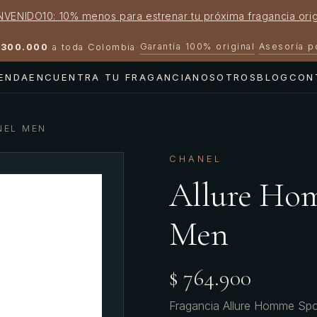
NVENIDO10: 10% menos para estrenar tu próxima fragancia orig
Garantía 100% original
Asesoría 
300.000
a toda Colombia
·
·
IENDA
ENCUENTRA TU FRAGANCIA
NOSOTROS
BLOG
CON
NEL MEN
CHANEL
Allure Ho
Men
$ 764.900
Fragancia Allure Homme Sport