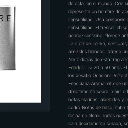
de estar en el mundo. Con
representa un hombre de acc
sensualidad, Una composició
sensualidad. El frescor chis
acorde cristalino, florece a
La nota de Tonka, sensual 
almizcles blancos, ofrece un
Nariz detrás de esta fragran
Edades: De 20 a 50 años Él
los desafío Ocasión: Perfect
Especiada Aroma: ofrece un
directamente sobre la piel o 
notas marinas, aldehídos y m
cedro Notas de base: haba to
resina de elemí. Todos nuest
caja debidamente sellada, s