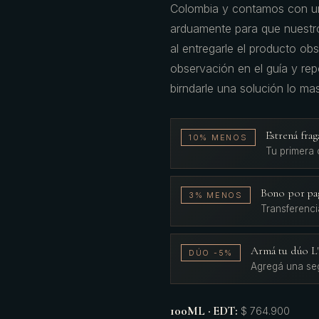
Colombia y contamos con un
arduamente para que nuestro
al entregarle el producto obs
observación en el guía y re
birndarle una solución lo ma
Estrená fr
10% MENOS
Tu primera
Bono por pa
3% MENOS
Transferenci
Armá tu dúo 
DÚO -5%
Agregá una se
100ML · EDT
:
$ 764.900