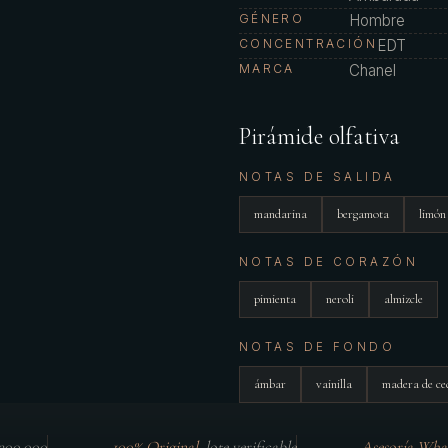
GÉNERO
Hombre
CONCENTRACIÓN
EDT
MARCA
Chanel
Pirámide olfativa
NOTAS DE SALIDA
mandarina
bergamota
limón
NOTAS DE CORAZÓN
pimienta
neroli
almizcle
NOTAS DE FONDO
ámbar
vainilla
madera de ce
$300.000
100% Original
·
lote verificable
Asesoría Wha