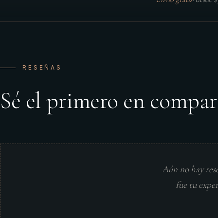
RESEÑAS
Sé el primero en compar
Aún no hay res
fue tu expe