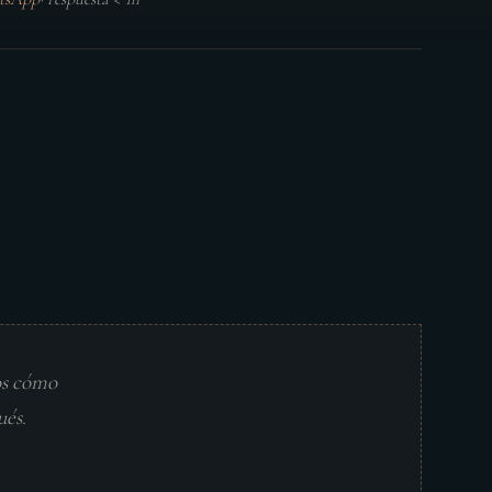
os cómo
ués.