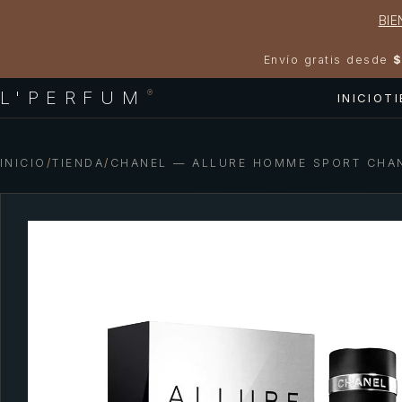
BIE
Envío gratis desde
$
L'PERFUM
®
INICIO
T
INICIO
/
TIENDA
/
CHANEL — ALLURE HOMME SPORT CHA