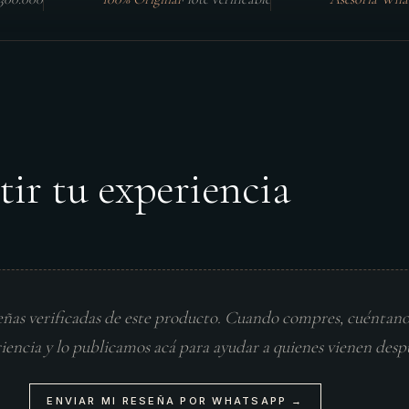
tir tu experiencia
eñas verificadas de este producto. Cuando compres, cuéntan
riencia y lo publicamos acá para ayudar a quienes vienen desp
ENVIAR MI RESEÑA POR WHATSAPP →