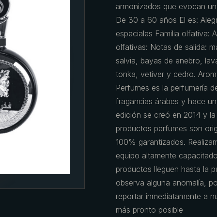
armonizados que evocan un c
De 30 a 60 años El es: Ale
especiales Familia olfativa:
olfativas: Notas de salida:
salvia, bayas de enebro, l
tonka, vetiver y cedro. Aroma
Perfumes es la perfumería de
fragancias árabes y hace un
edición se creó en 2014 y l
productos perfumes son origi
100% garantizados. Realiza
equipo altamente capacitado
productos lleguen hasta la pu
observa alguna anomalía, por
reportar inmediatamente a nu
más pronto posible