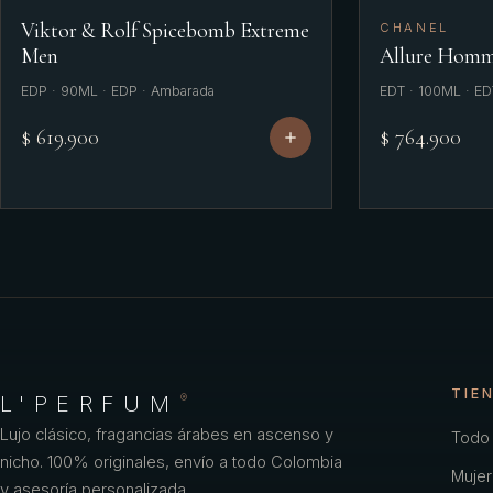
Viktor & Rolf Spicebomb Extreme
CHANEL
Men
Allure Homm
EDP · 90ML · EDP · Ambarada
EDT · 100ML · ED
$ 619.900
$ 764.900
TIE
L'PERFUM
®
Lujo clásico, fragancias árabes en ascenso y
Todo 
nicho. 100% originales, envío a todo Colombia
Mujer
y asesoría personalizada.