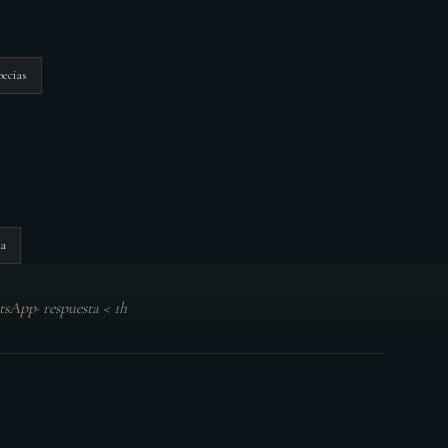
pecias
la
tsApp
·
respuesta < 1h