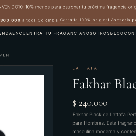
NVENIDO10: 10% menos para estrenar tu próxima fragancia orig
Garantía 100% original
Asesoría 
300.000
a toda Colombia
·
·
IENDA
ENCUENTRA TU FRAGANCIA
NOSOTROS
BLOG
CON
 MEN
LATTAFA
Fakhar Bla
$ 240.000
Fakhar Black de Lattafa Perf
para Hombres. Esta fragranc
masculina moderna y contem