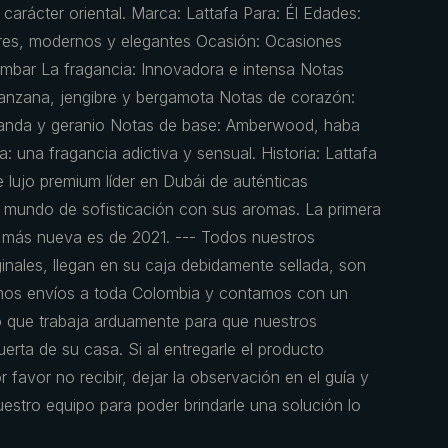
arácter oriental. Marca: Lattafa Para: Él Edades:
gres, modernos y elegantes Ocasión: Ocasiones
 Ambar La fragancia: Innovadora e intensa Notas
 manzana, jengibre y bergamota Notas de corazón:
avanda y geranio Notas de base: Amberwood, haba
: una fragancia adictiva y sensual. Historia: Lattafa
 lujo premium líder en Dubái de auténticas
 mundo de sofisticación con sus aromas. La primera
a más nueva es de 2021. --- Todos nuestros
nales, llegan en su caja debidamente sellada, son
mos envíos a toda Colombia y contamos con un
 que trabaja arduamente para que nuestros
erta de su casa. Si al entregarle el producto
 favor no recibir, dejar la observación en el guía y
estro equipo para poder brindarle una solución lo