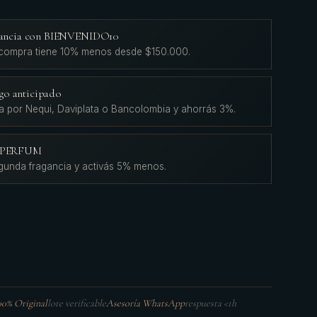
agancia con BIENVENIDO10
 compra tiene 10% menos desde $150.000.
go anticipado
a por Nequi, Daviplata o Bancolombia y ahorrás 3%.
L'PERFUM
gunda fragancia y activás 5% menos.
00% Original
lote verificable
Asesoría WhatsApp
respuesta <1h