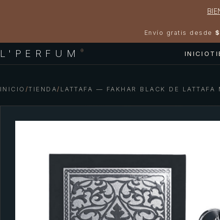
BIE
Envío gratis desde
$
L'PERFUM
®
INICIO
T
INICIO
/
TIENDA
/
LATTAFA — FAKHAR BLACK DE LATTAFA