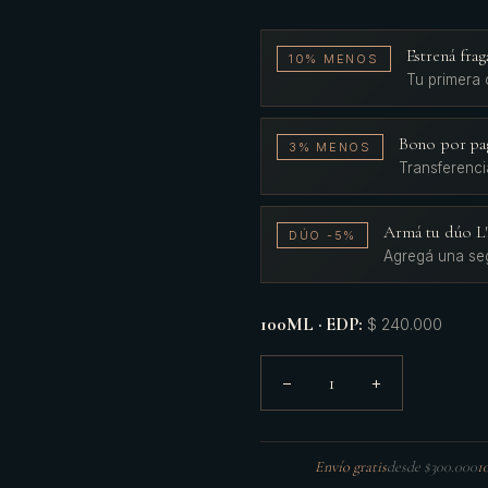
Estrená fr
10% MENOS
Tu primera
Bono por pa
3% MENOS
Transferenci
Armá tu dúo 
DÚO -5%
Agregá una se
100ML · EDP
:
$ 240.000
1
−
+
Envío gratis
desde $300.000
1