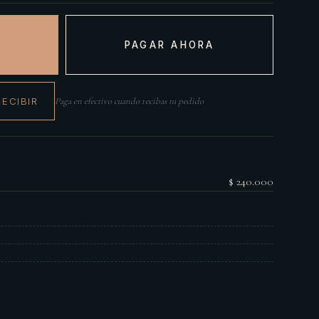
PAGAR AHORA
RECIBIR
Paga en efectivo cuando recibas tu pedido
$ 240.000