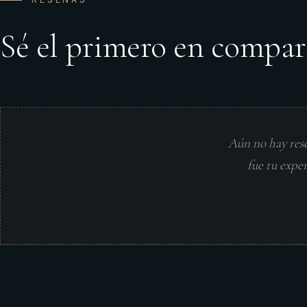
Sé el primero en compar
Aún no hay res
fue tu expe