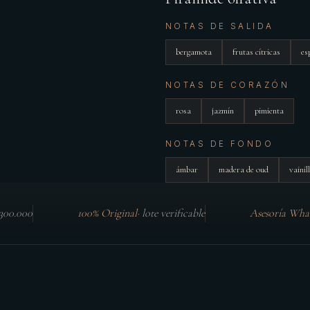
NOTAS DE SALIDA
bergamota
frutas cítricas
es
NOTAS DE CORAZÓN
rosa
jazmín
pimienta
NOTAS DE FONDO
ámbar
madera de oud
vainil
$300.000
100% Original
·
lote verificable
Asesoría Wha