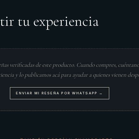
tir tu experiencia
eñas verificadas de este producto. Cuando compres, cuéntan
riencia y lo publicamos acá para ayudar a quienes vienen desp
ENVIAR MI RESEÑA POR WHATSAPP →