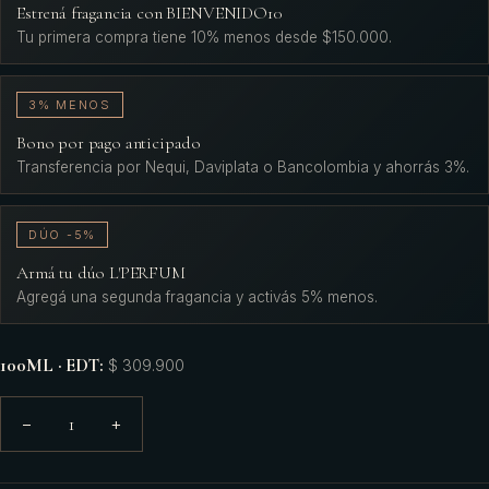
Estrená fragancia con BIENVENIDO10
Tu primera compra tiene 10% menos desde $150.000.
3% MENOS
Bono por pago anticipado
Transferencia por Nequi, Daviplata o Bancolombia y ahorrás 3%.
DÚO -5%
Armá tu dúo L'PERFUM
Agregá una segunda fragancia y activás 5% menos.
100ML · EDT
:
$ 309.900
1
−
+