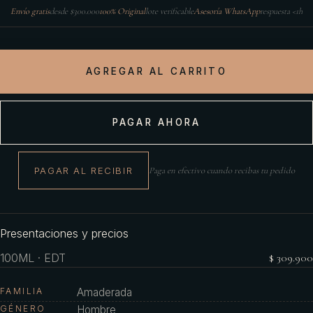
Envío gratis
desde $300.000
100% Original
lote verificable
Asesoría WhatsApp
respuesta <1h
AGREGAR AL CARRITO
PAGAR AHORA
PAGAR AL RECIBIR
Paga en efectivo cuando recibas tu pedido
Presentaciones y precios
100ML · EDT
$ 309.900
FAMILIA
Amaderada
GÉNERO
Hombre