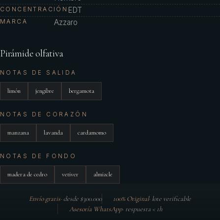
CONCENTRACIÓN
EDT
MARCA
Azzaro
Pirámide olfativa
NOTAS DE SALIDA
limón
jengibre
bergamota
NOTAS DE CORAZÓN
manzana
lavanda
cardamomo
NOTAS DE FONDO
madera de cedro
vetiver
almizcle
Envío gratis
·
desde $300.000
100% Original
·
lote verificable
Asesoría WhatsApp
·
respuesta < 1h