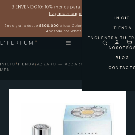
BIENVENIDO10: 10% menos para estrenar tu próxima
fragancia original
INICIO
Garantía 100% original
Envío gratis desde
$300.000
a toda Colombia
TIENDA
Asesoría por WhatsApp
ENCUENTRA TU F
L'PERFUM
®
NOSOTRO
BLOG
INICIO
/
TIENDA
/
AZZARO — AZZARO WANTED TONIC
CONTACT
MEN