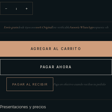
1
−
+
Envío gratis
desde $300.000
100% Original
lote verificable
Asesoría WhatsApp
respuesta <1h
AGREGAR AL CARRITO
PAGAR AHORA
PAGAR AL RECIBIR
Paga en efectivo cuando recibas tu pedido
Presentaciones y precios