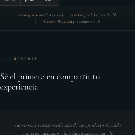
sándalo
pachulí
vetiver
Envío gratis
·
desde $300.000
100% Original
·
lote verificable
Asesoría WhatsApp
·
respuesta < 1h
RESEÑAS
Sé el primero en compartir tu
experiencia
Aún no hay reseñas verificadas de este producto. Cuando
compres, cuéntanos cómo fue tu experiencia y lo