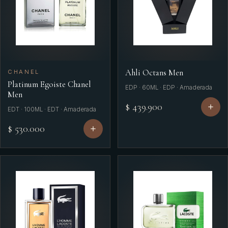
Ahli Octans Men
CHANEL
Platinum Egoiste Chanel
EDP · 60ML · EDP · Amaderada
Men
$ 439.900
EDT · 100ML · EDT · Amaderada
$ 530.000