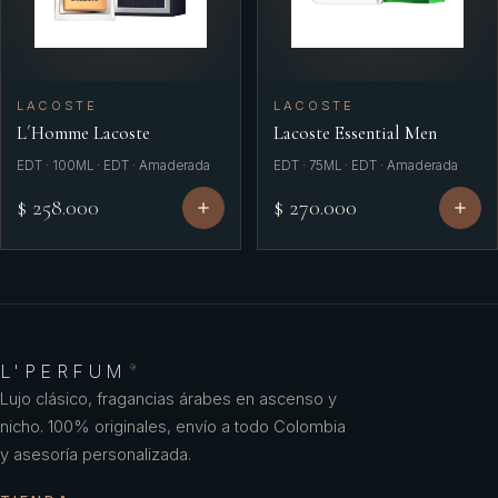
LACOSTE
LACOSTE
L´Homme Lacoste
Lacoste Essential Men
EDT · 100ML · EDT · Amaderada
EDT · 75ML · EDT · Amaderada
$ 258.000
$ 270.000
L'PERFUM
®
Lujo clásico, fragancias árabes en ascenso y
nicho. 100% originales, envío a todo Colombia
y asesoría personalizada.