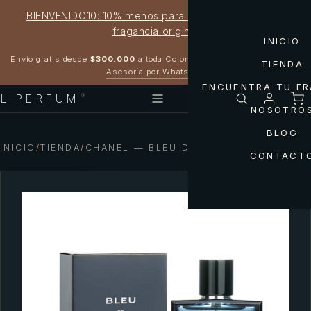
BIENVENIDO10: 10% menos para estrenar tu próxima
fragancia original
INICIO
Garantía 100% original
Envío gratis desde
$300.000
a toda Colombia
TIENDA
Asesoría por WhatsApp
ENCUENTRA TU F
L'PERFUM
®
NOSOTRO
BLOG
INICIO
/
TIENDA
/
CHANEL — BLEU DE CHANEL PARIS MEN
CONTACT