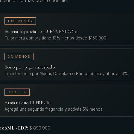
solución lo mas pronto posible.
10% MENOS
Estrená fragancia con BIENVENIDO10
Tu primera compra tiene 10% menos desde $150.000.
3% MENOS
Bono por pago anticipado
Transferencia por Nequi, Daviplata o Bancolombia y ahorrás 3%.
DÚO -5%
Armá tu dúo L'PERFUM
Agregá una segunda fragancia y activás 5% menos.
100ML · EDP
:
$ 899.900