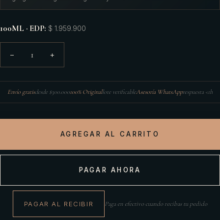
100ML · EDP
:
$ 1.959.900
1
−
+
Envío gratis
desde $300.000
100% Original
lote verificable
Asesoría WhatsApp
respuesta <1h
AGREGAR AL CARRITO
PAGAR AHORA
PAGAR AL RECIBIR
Paga en efectivo cuando recibas tu pedido