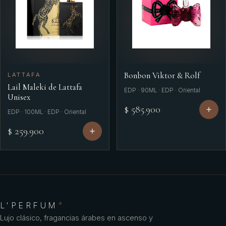
Bonbon Viktor & Rolf
LATTAFA
Lail Maleki de Lattafa
EDP · 90ML · EDP · Oriental
Unisex
$ 585.900
EDP · 100ML · EDP · Oriental
$ 259.900
L'PERFUM
®
Lujo clásico, fragancias árabes en ascenso y