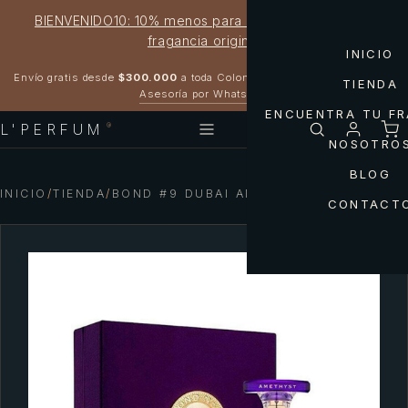
BIENVENIDO10: 10% menos para estrenar tu próxima
fragancia original
INICIO
Garantía 100% original
Envío gratis desde
$300.000
a toda Colombia
TIENDA
Asesoría por WhatsApp
ENCUENTRA TU F
L'PERFUM
®
NOSOTRO
BLOG
INICIO
/
TIENDA
/
BOND #9 DUBAI AMETHYST UNISEX
CONTACT