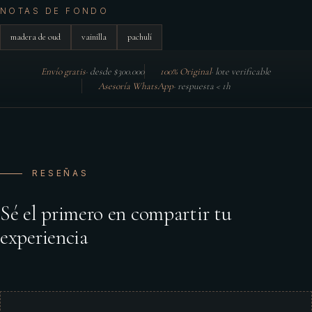
NOTAS DE FONDO
madera de oud
vainilla
pachulí
Envío gratis
·
desde $300.000
100% Original
·
lote verificable
Asesoría WhatsApp
·
respuesta < 1h
RESEÑAS
Sé el primero en compartir tu
experiencia