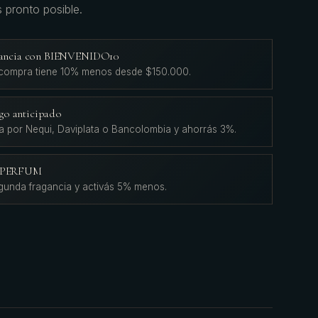
s pronto posible.
agancia con BIENVENIDO10
 compra tiene 10% menos desde $150.000.
go anticipado
a por Nequi, Daviplata o Bancolombia y ahorrás 3%.
L'PERFUM
gunda fragancia y activás 5% menos.