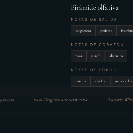
Pirámide olfativa
NOTAS DE SALIDA
bergamota
pimienta
frambu
NOTAS DE CORAZÓN
rosa
jazmín
almendra
NOTAS DE FONDO
vainilla
sándalo
madera de 
$300.000
100% Original
·
lote verificable
Asesoría Wha