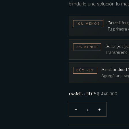
birndarle una solución lo ma
Estrená fr
10% MENOS
Tu primera
Bono por pa
3% MENOS
Transferenci
Armá tu dúo 
DÚO -5%
Agregá una se
100ML · EDP
:
$ 440.000
1
−
+