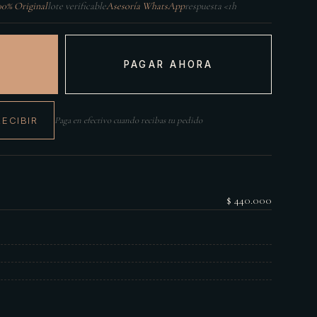
00% Original
lote verificable
Asesoría WhatsApp
respuesta <1h
PAGAR AHORA
RECIBIR
Paga en efectivo cuando recibas tu pedido
$ 440.000