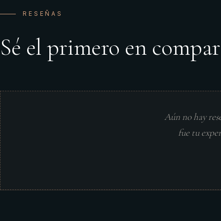
RESEÑAS
Sé el primero en compar
Aún no hay res
fue tu expe