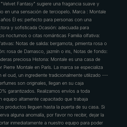
e "Velvet Fantasy" sugiere una fragancia suave y
rio en una sensación de terciopelo. Marca : Montale
 años Él es: perfecto para personas con una
ctora y sofisticada Ocasión: adecuada para
s nocturnos o citas románticas Familia olfativa:
ativas: Notas de salida: bergamota, pimienta rosa o
: rosa de Damasco, jazmín o iris, Notas de fondo:
maderas preciosa Historia: Montale es una casa de
 Pierre Montale en París. La marca se especializa
el oud, un ingrediente tradicionalmente utilizado ---
rfumes son originales, llegan en su caja
0% garantizados. Realizamos envíos a toda
 equipo altamente capacitado que trabaja
s productos lleguen hasta la puerta de su casa. Si
erva alguna anomalía, por favor no recibir, dejar la
portar inmediatamente a nuestro equipo para poder