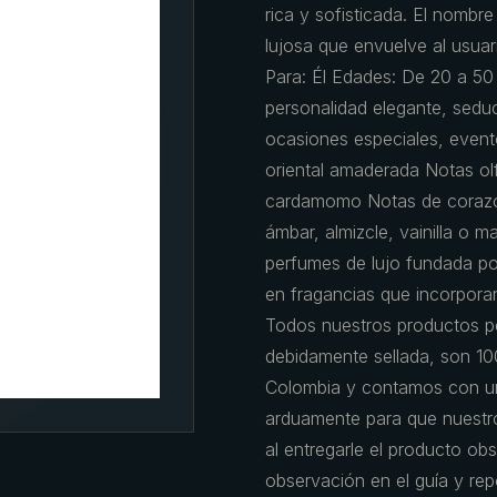
rica y sofisticada. El nombr
lujosa que envuelve al usua
Para: Él Edades: De 20 a 50
personalidad elegante, sedu
ocasiones especiales, evento
oriental amaderada Notas olf
cardamomo Notas de corazón
ámbar, almizcle, vainilla o 
perfumes de lujo fundada por
en fragancias que incorporan 
Todos nuestros productos pe
debidamente sellada, son 10
Colombia y contamos con un
arduamente para que nuestro
al entregarle el producto obs
observación en el guía y re