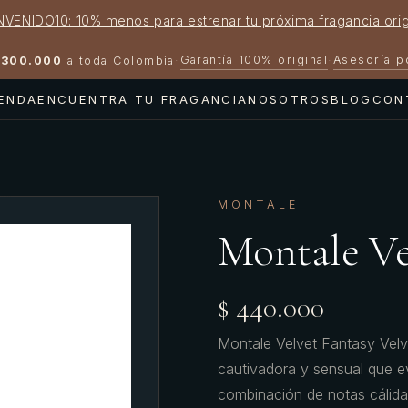
NVENIDO10: 10% menos para estrenar tu próxima fragancia orig
Garantía 100% original
Asesoría 
300.000
a toda Colombia
·
·
IENDA
ENCUENTRA TU FRAGANCIA
NOSOTROS
BLOG
CON
MONTALE
Montale Ve
$ 440.000
Montale Velvet Fantasy Velv
cautivadora y sensual que e
combinación de notas cálida