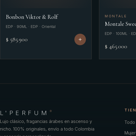
Bonbon Viktor & Rolf
MONTALE
Montale Swee
EDP · 90ML · EDP · Oriental
EDP · 100ML · EDP
$ 585.900
$ 465.000
TIE
L'PERFUM
®
Lujo clásico, fragancias árabes en ascenso y
Todo 
nicho. 100% originales, envío a todo Colombia
Mujer