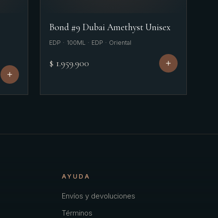
Bond #9 Dubai Amethyst Unisex
EDP · 100ML · EDP · Oriental
$ 1.959.900
AYUDA
Envíos y devoluciones
Términos