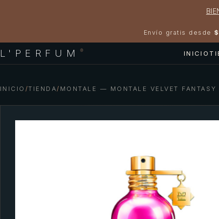
BIE
Envío gratis desde
$
L'PERFUM
®
INICIO
T
INICIO
/
TIENDA
/
MONTALE — MONTALE VELVET FANTASY