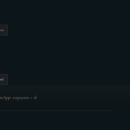
esa
oud
tsApp
·
respuesta < 1h