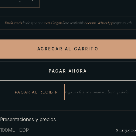
Envío gratis
desde $300.000
100% Original
lote verificable
Asesoría WhatsApp
respuesta <1h
AGREGAR AL CARRITO
PAGAR AHORA
PAGAR AL RECIBIR
Paga en efectivo cuando recibas tu pedido
Presentaciones y precios
100ML · EDP
$ 1.119.900