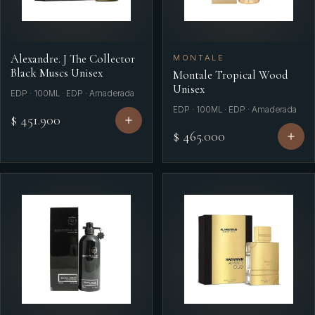
Alexandre. J The Collector
MONTALE
Black Muscs Unisex
Montale Tropical Wood
Unisex
EDP · 100ML · EDP · Amaderada
EDP · 100ML · EDP · Amaderada
$ 451.900
$ 465.000