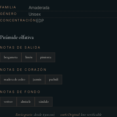
FAMILIA
Amaderada
GÉNERO
Unisex
CONCENTRACIÓN
EDP
Pirámide olfativa
NOTAS DE SALIDA
bergamota
limón
pimienta
NOTAS DE CORAZÓN
madera de cedro
jazmín
pachulí
NOTAS DE FONDO
vetiver
almizcle
sándalo
Envío gratis
·
desde $300.000
100% Original
·
lote verificable