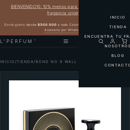
BIENVENIDO10: 10% menos para estrenar tu próxima
fragancia original
INICIO
Garantía 100% original
Envío gratis desde
$300.000
a toda Colombia
TIENDA
Asesoría por WhatsApp
ENCUENTRA TU F
L'PERFUM
®
NOSOTRO
BLOG
INICIO
/
TIENDA
/
BOND NO 9 WALL STREET UNISEX
CONTACT