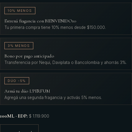
10% MENOS
Estrená fragancia con BIENVENIDO10
Tu primera compra tiene 10% menos desde $150.000.
3% MENOS
Bono por pago anticipado
Transferencia por Nequi, Daviplata o Bancolombia y ahorrás 3%.
DÚO -5%
Armá tu dúo L'PERFUM
Agregá una segunda fragancia y activás 5% menos.
100ML · EDP
:
$ 1.119.900
1
−
+