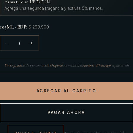
Armá tu dúo L'PERFUM
Agregá una segunda fragancia y activás 5% menos.
105ML · EDP
:
$ 299.900
1
−
+
Envío gratis
desde $300.000
100% Original
lote verificable
Asesoría WhatsApp
respuesta <1h
AGREGAR AL CARRITO
PAGAR AHORA