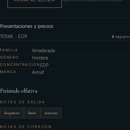
PAGAR AL RECIBIR
Paga en efectivo cuando recibas tu pedido
Presentaciones y precios
105ML · EDP
$ 299.900
FAMILIA
Amaderada
GÉNERO
Hombre
CONCENTRACIÓN
EDP
MARCA
Armaf
Pirámide olfativa
NOTAS DE SALIDA
bergamota
limón
manzana
NOTAS DE CORAZÓN