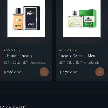
LACOSTE
LACOSTE
L´Homme Lacoste
Lacoste Essential Men
EDT · 100ML · EDT · Amaderada
EDT · 75ML · EDT · Amaderada
$ 258.000
$ 270.000
L'PERFUM
®