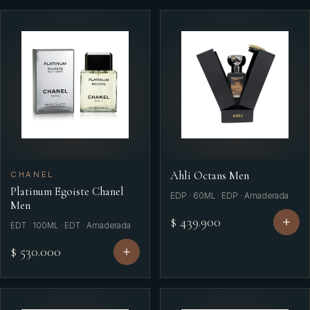
Ahli Octans Men
CHANEL
Platinum Egoiste Chanel
EDP · 60ML · EDP · Amaderada
Men
$ 439.900
EDT · 100ML · EDT · Amaderada
$ 530.000