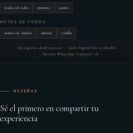
madera de cedro
pimienta
jazmín
NOTAS DE FONDO
madera de sándalo
almizcle
vainilla
Envío gratis
·
desde $300.000
100% Original
·
lote verificable
Asesoría WhatsApp
·
respuesta < 1h
RESEÑAS
Sé el primero en compartir tu
experiencia