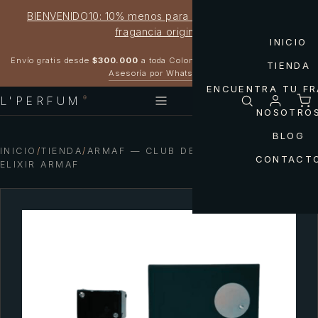
BIENVENIDO10: 10% menos para estrenar tu próxima
fragancia original
INICIO
Garantía 100% original
Envío gratis desde
$300.000
a toda Colombia
TIENDA
Asesoría por WhatsApp
ENCUENTRA TU F
L'PERFUM
®
NOSOTRO
BLOG
INICIO
/
TIENDA
/
ARMAF — CLUB DE NUIT URBAN MAN
CONTACT
ELIXIR ARMAF