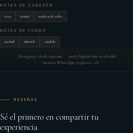
NOTAS DE CORAZÓN
rosa
jazmín
madera de cedro
NOTAS DE FONDO
pachulí
almizcle
sándalo
Envío gratis
·
desde $300.000
100% Original
·
lote verificable
Asesoría WhatsApp
·
respuesta < 1h
RESEÑAS
Sé el primero en compartir tu
experiencia