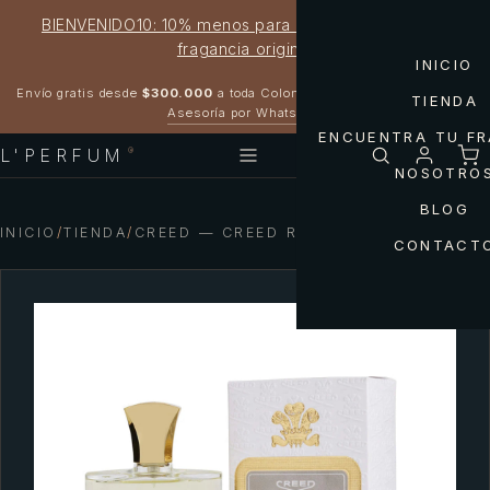
BIENVENIDO10: 10% menos para estrenar tu próxima
fragancia original
INICIO
Garantía 100% original
Envío gratis desde
$300.000
a toda Colombia
TIENDA
Asesoría por WhatsApp
ENCUENTRA TU F
L'PERFUM
®
NOSOTRO
BLOG
INICIO
/
TIENDA
/
CREED — CREED ROYAL MAYFAIR MEN
CONTACT