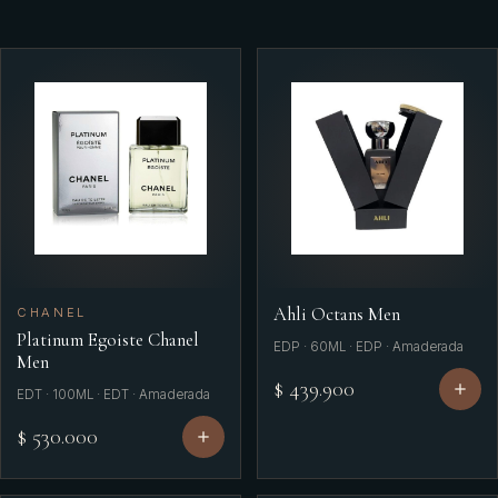
Ahli Octans Men
CHANEL
Platinum Egoiste Chanel
EDP · 60ML · EDP · Amaderada
Men
$ 439.900
EDT · 100ML · EDT · Amaderada
$ 530.000