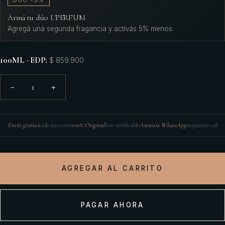
DÚO -5%
Armá tu dúo L'PERFUM
Agregá una segunda fragancia y activás 5% menos.
100ML · EDP
:
$ 859.900
1
−
+
Envío gratis
desde $300.000
100% Original
lote verificable
Asesoría WhatsApp
respuesta <1h
AGREGAR AL CARRITO
PAGAR AHORA