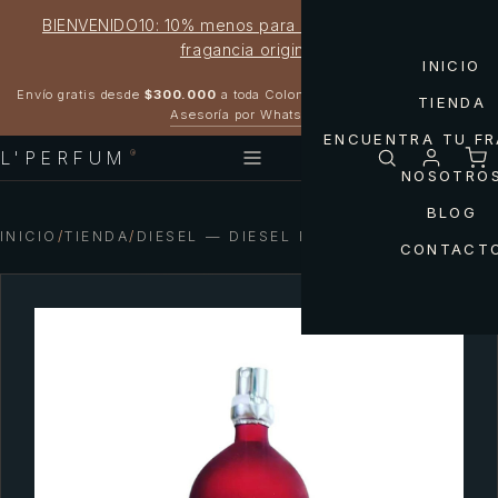
BIENVENIDO10: 10% menos para estrenar tu próxima
fragancia original
INICIO
Garantía 100% original
Envío gratis desde
$300.000
a toda Colombia
TIENDA
Asesoría por WhatsApp
ENCUENTRA TU F
L'PERFUM
®
NOSOTRO
BLOG
INICIO
/
TIENDA
/
DIESEL — DIESEL BULL RED MEN
CONTACT