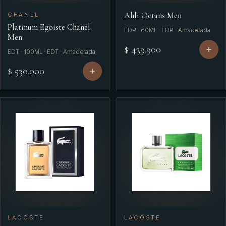
Ahli Octans Men
CHANEL
Platinum Egoiste Chanel
EDP · 60ML · EDP · Amaderada
Men
$ 439.900
EDT · 100ML · EDT · Amaderada
$ 530.000
LACOSTE
LACOSTE