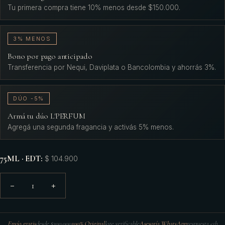
Tu primera compra tiene 10% menos desde $150.000.
3% MENOS
Bono por pago anticipado
Transferencia por Nequi, Daviplata o Bancolombia y ahorrás 3%.
DÚO -5%
Armá tu dúo L'PERFUM
Agregá una segunda fragancia y activás 5% menos.
75ML · EDT
:
$ 104.900
1
−
+
Envío gratis
desde $300.000
100% Original
lote verificable
Asesoría WhatsApp
respuesta <1h