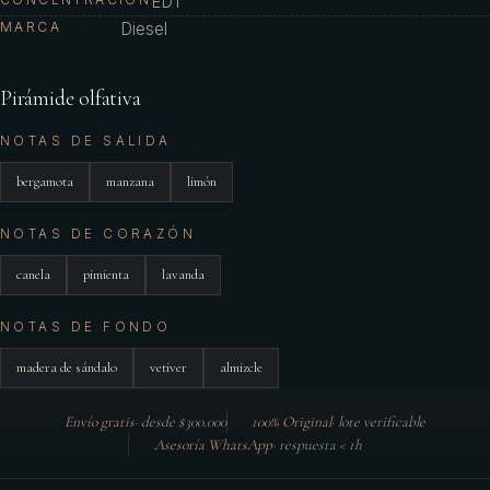
EDT
MARCA
Diesel
Pirámide olfativa
NOTAS DE SALIDA
bergamota
manzana
limón
NOTAS DE CORAZÓN
canela
pimienta
lavanda
NOTAS DE FONDO
madera de sándalo
vetiver
almizcle
Envío gratis
·
desde $300.000
100% Original
·
lote verificable
Asesoría WhatsApp
·
respuesta < 1h