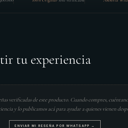
$300.000
100% Original
·
lote verificable
Asesoría Wha
tir tu experiencia
eñas verificadas de este producto. Cuando compres, cuéntan
riencia y lo publicamos acá para ayudar a quienes vienen desp
ENVIAR MI RESEÑA POR WHATSAPP →