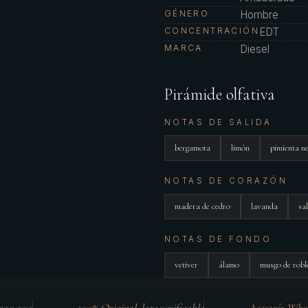
GÉNERO
Hombre
CONCENTRACIÓN
EDT
MARCA
Diesel
Pirámide olfativa
NOTAS DE SALIDA
bergamota
limón
pimienta n
NOTAS DE CORAZÓN
madera de cedro
lavanda
sa
NOTAS DE FONDO
vetiver
álamo
musgo de robl