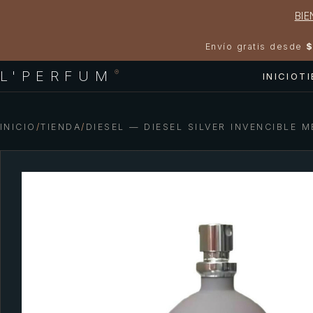
BIE
Envío gratis desde
$
L'PERFUM
®
INICIO
T
INICIO
/
TIENDA
/
DIESEL — DIESEL SILVER INVENCIBLE M