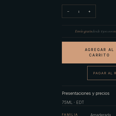
1
−
+
Envío gratis
desde $300.000
1
AGREGAR AL
CARRITO
PAGAR AL 
Presentaciones y precios
75ML · EDT
FAMILIA
Amaderada