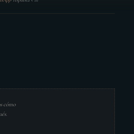
tsApp
·
respuesta < 1h
os cómo
ués.