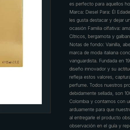
es perfecto para aquellos h
Marca: Diesel Para: Él Edad
les gusta destacar y dejar u
ocasión Familia olfativa: am
Cítricos, bergamota y galban
Notas de fondo: Vainilla, abe
marca de moda italiana conoc
vanguardista. Fundada en 1
diseño innovador y su actitu
refleja estos valores, captur
perfume. Todos nuestros pro
debidamente sellada, son 10
Colombia y contamos con un
arduamente para que nuestro
al entregarle el producto obs
observación en el guía y re