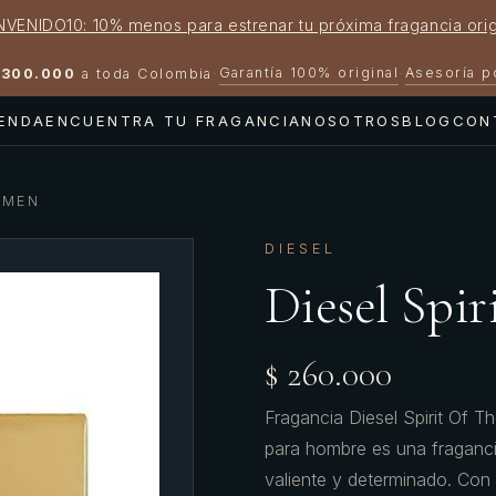
NVENIDO10: 10% menos para estrenar tu próxima fragancia orig
Garantía 100% original
Asesoría 
300.000
a toda Colombia
·
·
IENDA
ENCUENTRA TU FRAGANCIA
NOSOTROS
BLOG
CON
 MEN
DIESEL
Diesel Spi
$ 260.000
Fragancia Diesel Spirit Of Th
para hombre es una fragancia
valiente y determinado. Con