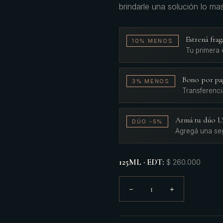
brindarle una solución lo ma
Estrená fr
10% MENOS
Tu primera
Bono por pa
3% MENOS
Transferenci
Armá tu dúo 
DÚO -5%
Agregá una se
125ML · EDT
:
$ 260.000
1
−
+