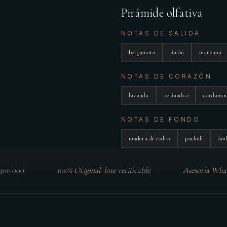
Pirámide olfativa
NOTAS DE SALIDA
bergamota
limón
manzana
NOTAS DE CORAZÓN
lavanda
coriandro
cardamo
NOTAS DE FONDO
madera de cedro
pachulí
ám
$300.000
100% Original
·
lote verificable
Asesoría Wha