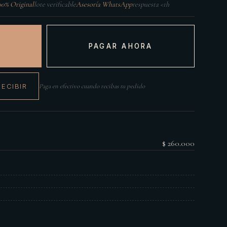
00% Original
lote verificable
Asesoría WhatsApp
respuesta <1h
PAGAR AHORA
RECIBIR
Paga en efectivo cuando recibas tu pedido
$ 260.000