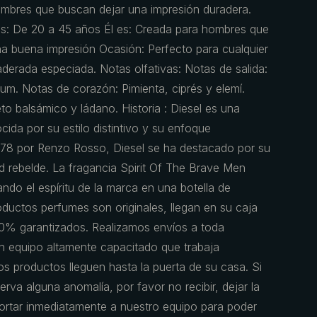
ombres que buscan dejar una impresión duradera.
es: De 20 a 45 años Él es: Creada para hombres que
na buena impresión Ocasión: Perfecto para cualquier
aderada especiada. Notas olfativas: Notas de salida:
um. Notas de corazón: Pimienta, ciprés y elemí.
to balsámico y ládano. Historia : Diesel es una
ida por su estilo distintivo y su enfoque
978 por Renzo Rosso, Diesel se ha destacado por su
d rebelde. La fragancia Spirit Of The Brave Men
ando el espíritu de la marca en una botella de
ductos perfumes son originales, llegan en su caja
0% garantizados. Realizamos envíos a toda
 equipo altamente capacitado que trabaja
s productos lleguen hasta la puerta de su casa. Si
erva alguna anomalía, por favor no recibir, dejar la
portar inmediatamente a nuestro equipo para poder