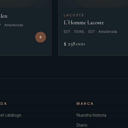
 Men
LACOSTE
L´Homme Lacoste
P · Amaderada
EDT · 100ML · EDT · Amaderada
$ 258.000
NDA
MARCA
el catálogo
Nuestra historia
Diario