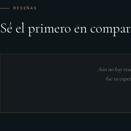
RESEÑAS
Sé el primero en compar
Aún no hay res
fue tu expe