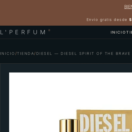
BIE
Envío gratis desde
$
L'PERFUM
®
INICIO
T
INICIO
/
TIENDA
/
DIESEL — DIESEL SPIRIT OF THE BRAVE