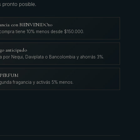
s pronto posible.
agancia con BIENVENIDO10
 compra tiene 10% menos desde $150.000.
go anticipado
a por Nequi, Daviplata o Bancolombia y ahorrás 3%.
L'PERFUM
gunda fragancia y activás 5% menos.