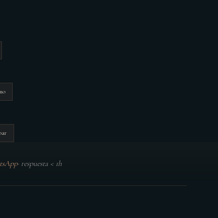
mo
bar
tsApp
·
respuesta < 1h