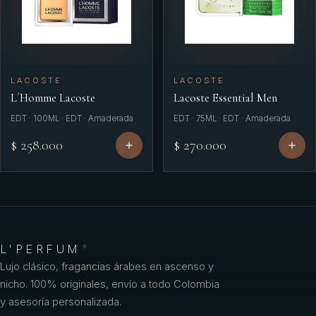
LACOSTE
LACOSTE
L´Homme Lacoste
Lacoste Essential Men
EDT · 100ML · EDT · Amaderada
EDT · 75ML · EDT · Amaderada
$ 258.000
$ 270.000
L'PERFUM
®
Lujo clásico, fragancias árabes en ascenso y
nicho. 100% originales, envío a todo Colombia
y asesoría personalizada.