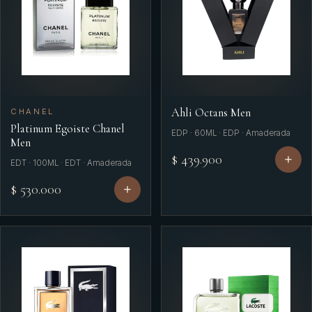
Ahli Octans Men
CHANEL
Platinum Egoiste Chanel
EDP · 60ML · EDP · Amaderada
Men
$ 439.900
EDT · 100ML · EDT · Amaderada
$ 530.000