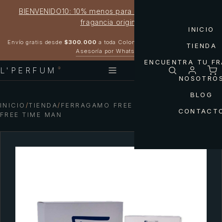
BIENVENIDO10: 10% menos para estrenar tu próxima
fragancia original
INICIO
Garantía 100% original
Envío gratis desde
$300.000
a toda Colombia
TIENDA
Asesoría por WhatsApp
ENCUENTRA TU F
L'PERFUM
®
NOSOTRO
BLOG
INICIO
/
TIENDA
/
FERRAGAMO FREE — F BY FERRAGAMO
CONTACT
FREE TIME MAN