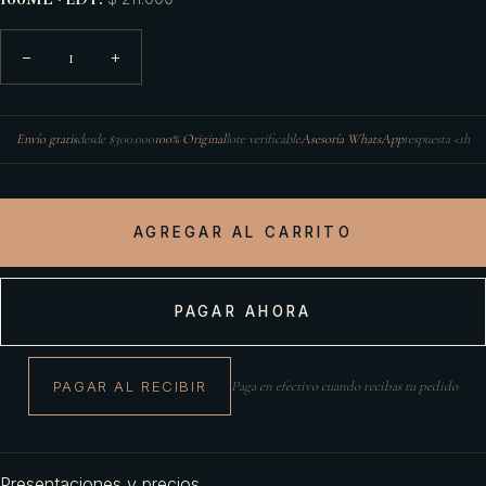
1
−
+
Envío gratis
desde $300.000
100% Original
lote verificable
Asesoría WhatsApp
respuesta <1h
AGREGAR AL CARRITO
PAGAR AHORA
PAGAR AL RECIBIR
Paga en efectivo cuando recibas tu pedido
Presentaciones y precios