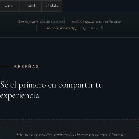
vetiver
almizcle
sándalo
Envío gratis
·
desde $300.000
100% Original
·
lote verificable
Asesoría WhatsApp
·
respuesta < 1h
RESEÑAS
Sé el primero en compartir tu
experiencia
Aún no hay reseñas verificadas de este producto. Cuando