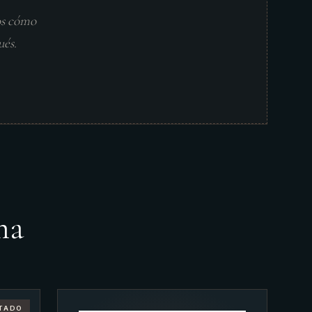
os cómo
ués.
ma
TADO