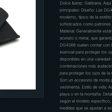
Dolce &amp; Gabbana. Aquí ti
principales: Diseño: Las DG
moderno, típico de la estét
sofisticados como patrones e
Material: Generalmente están
acetato o metal, que garanti
DG4388 suelen contar con le
esencial para proteger los oj
disponibles en una variedad 
combinaciones más audaces.
para proteger los ojos de la 
Son un accesorio de moda p
vestimenta. Estilo de vida: 
playa o en la montaña. Deta
según el modelo específico,
medidas que se ajustan a es