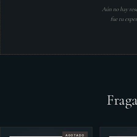
Aún no hay res
fue tu expe
Frag
AGOTADO