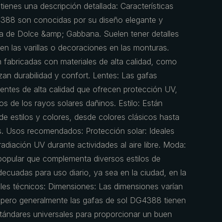
enes una descripción detallada: Características
4388 son conocidas por su diseño elegante y
ica de Dolce &amp; Gabbana. Suelen tener detalles
n las varillas o decoraciones en las monturas.
 fabricadas con materiales de alta calidad, como
zan durabilidad y confort. Lentes: Las gafas
ntes de alta calidad que ofrecen protección UV,
os de los rayos solares dañinos. Estilo: Están
de estilos y colores, desde colores clásicos hasta
 Usos recomendados: Protección solar: Ideales
radiación UV durante actividades al aire libre. Moda:
opular que complementa diversos estilos de
Adecuadas para uso diario, ya sea en la ciudad, en la
lles técnicos: Dimensiones: Las dimensiones varían
 pero generalmente las gafas de sol DG4388 tienen
tándares universales para proporcionar un buen