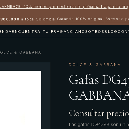
NVENIDO10: 10% menos para estrenar tu próxima fragancia orig
Garantía 100% original
Asesoría 
300.000
a toda Colombia
·
·
IENDA
ENCUENTRA TU FRAGANCIA
NOSOTROS
BLOG
CON
DOLCE & GABBANA
DOLCE & GABBANA
Gafas DG
GABBAN
Consultar precio
Las gafas DG4388 son un mo