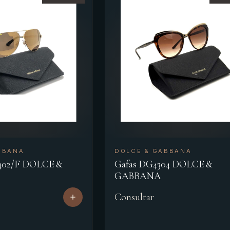
BBANA
DOLCE & GABBANA
4402/F DOLCE &
Gafas DG4304 DOLCE &
GABBANA
Consultar