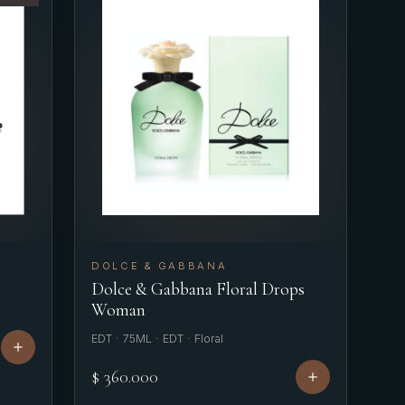
DOLCE & GABBANA
Dolce & Gabbana Floral Drops
Woman
EDT · 75ML · EDT · Floral
$ 360.000