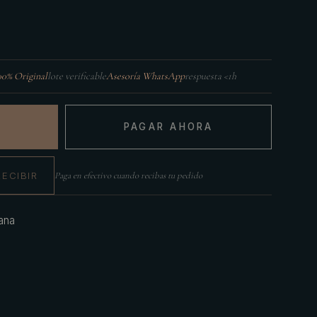
00% Original
lote verificable
Asesoría WhatsApp
respuesta <1h
PAGAR AHORA
RECIBIR
Paga en efectivo cuando recibas tu pedido
ana