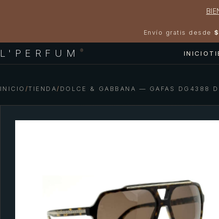
BIE
Envío gratis desde
$
L'PERFUM
®
INICIO
T
INICIO
/
TIENDA
/
DOLCE & GABBANA — GAFAS DG4388 