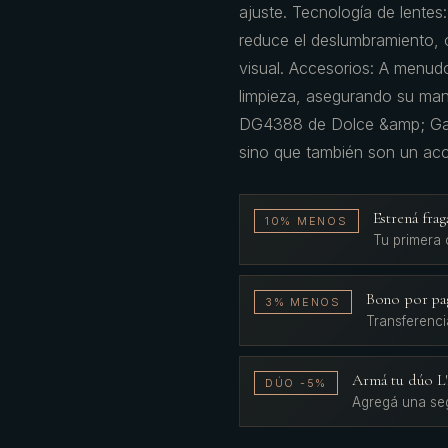
ajuste. Tecnología de lentes
reduce el deslumbramiento, o
visual. Accesorios: A menu
limpieza, asegurando su man
DG4388 de Dolce &amp; Gabb
sino que también son un acc
Estrená fr
10% MENOS
Tu primera
Bono por pa
3% MENOS
Transferenci
Armá tu dúo 
DÚO -5%
Agregá una se