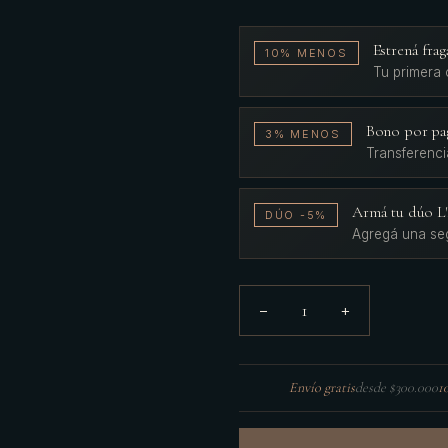
Estrená fr
10% MENOS
Tu primera
Bono por pa
3% MENOS
Transferenci
Armá tu dúo 
DÚO -5%
Agregá una se
1
−
+
Envío gratis
desde $300.000
1