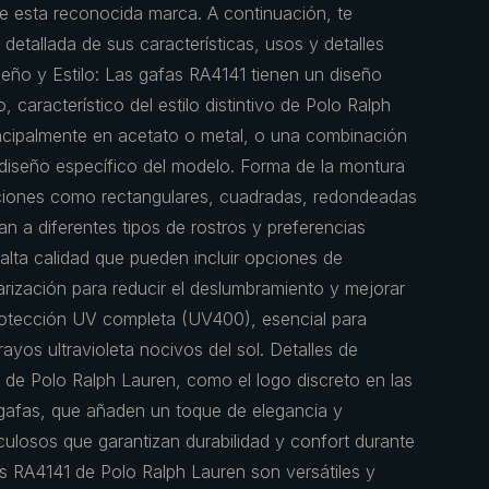
de esta reconocida marca. A continuación, te
detallada de sus características, usos y detalles
iseño y Estilo: Las gafas RA4141 tienen un diseño
característico del estilo distintivo de Polo Ralph
ncipalmente en acetato o metal, o una combinación
iseño específico del modelo. Forma de la montura
pciones como rectangulares, cuadradas, redondeadas
n a diferentes tipos de rostros y preferencias
 alta calidad que pueden incluir opciones de
larización para reducir el deslumbramiento y mejorar
protección UV completa (UV400), esencial para
rayos ultravioleta nocivos del sol. Detalles de
s de Polo Ralph Lauren, como el logo discreto en las
as gafas, que añaden un toque de elegancia y
ulosos que garantizan durabilidad y confort durante
as RA4141 de Polo Ralph Lauren son versátiles y