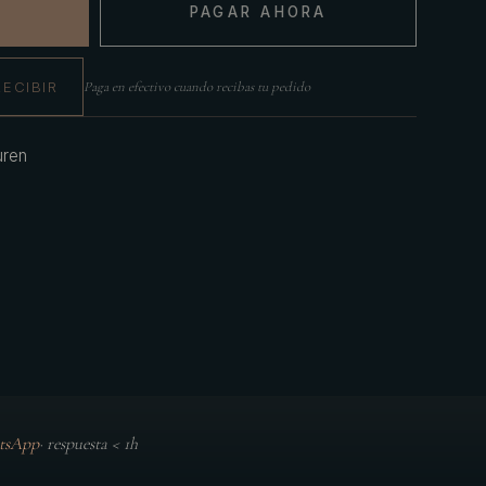
PAGAR AHORA
RECIBIR
Paga en efectivo cuando recibas tu pedido
uren
tsApp
·
respuesta < 1h