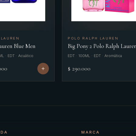
 LAUREN
POLO RALPH LAUREN
auren Blue Men
Big Pony 2 Polo Ralph Laure
L · EDT · Acuático
EDT · 100ML · EDT · Aromática
000
$ 290.000
NDA
MARCA