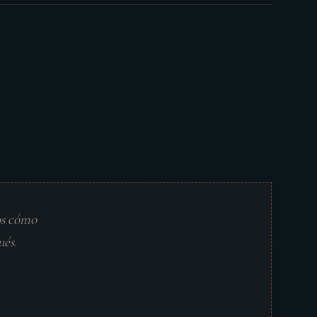
os cómo
ués.