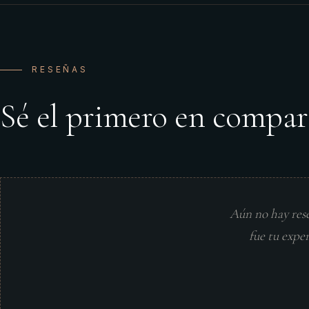
RESEÑAS
Sé el primero en compar
Aún no hay res
fue tu expe