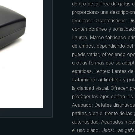
dentro de la línea de gafas 
proporciono una descripción 
técnicos: Características: D
contemporáneo y sofisticado, 
Lauren. Marco fabricado pri
de ambos, dependiendo del d
puede variar, ofreciendo o
u otras formas que se adapta
estéticas. Lentes: Lentes de
tratamiento antirreflejo y po
la claridad visual. Ofrecen 
proteger los ojos contra los 
Acabado: Detalles distintivo
patillas o en el frente de l
autenticidad. Acabados metic
el uso diario. Usos: Las gaf