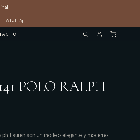
inal
por WhatsApp
TACTO
4141 POLO RALPH
alph Lauren son un modelo elegante y moderno