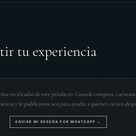
tir tu experiencia
eñas verificadas de este producto. Cuando compres, cuéntan
riencia y lo publicamos acá para ayudar a quienes vienen desp
ENVIAR MI RESEÑA POR WHATSAPP →