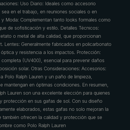
uaciones: Uso Diario: Ideales como accesorio
a sea en el trabajo, en reuniones sociales o en
ilo y Moda: Complementan tanto looks formales como
ue de sofisticación y estilo. Detalles Técnicos:
cetato o metal de alta calidad, que proporcionan
ort. Lentes: Generalmente fabricados en policarbonato
d óptica y resistencia a los impactos. Protección:
 completa (UV400), esencial para prevenir daños
osición solar. Otras Consideraciones: Accesorios:
a Polo Ralph Lauren y un paño de limpieza,
 se mantengan en óptimas condiciones. En resumen,
lph Lauren son una excelente elección para quienes
 y protección en sus gafas de sol. Con su diseño
samente elaborados, estas gafas no solo mejoran la
e también ofrecen la calidad y protección que se
nombre como Polo Ralph Lauren