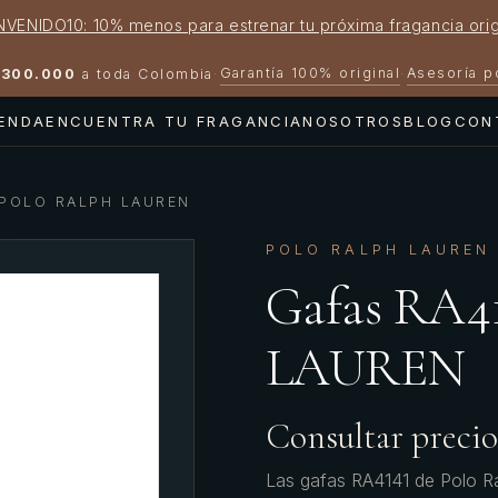
NVENIDO10: 10% menos para estrenar tu próxima fragancia orig
Garantía 100% original
Asesoría 
300.000
a toda Colombia
·
·
IENDA
ENCUENTRA TU FRAGANCIA
NOSOTROS
BLOG
CON
 POLO RALPH LAUREN
POLO RALPH LAUREN
Gafas RA
LAUREN
Consultar precio
Las gafas RA4141 de Polo R