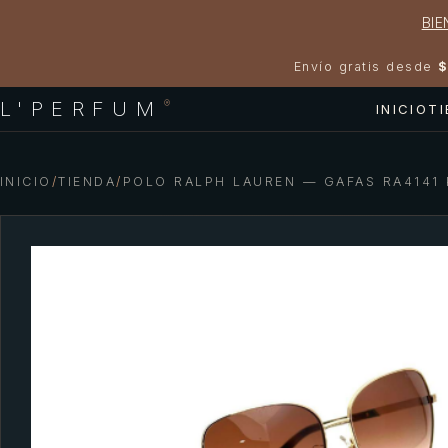
BIE
Envío gratis desde
$
L'PERFUM
®
INICIO
T
INICIO
/
TIENDA
/
POLO RALPH LAUREN — GAFAS RA4141