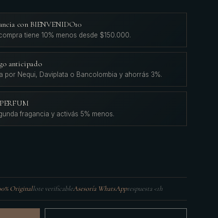
agancia con BIENVENIDO10
 compra tiene 10% menos desde $150.000.
go anticipado
a por Nequi, Daviplata o Bancolombia y ahorrás 3%.
L'PERFUM
gunda fragancia y activás 5% menos.
00% Original
lote verificable
Asesoría WhatsApp
respuesta <1h