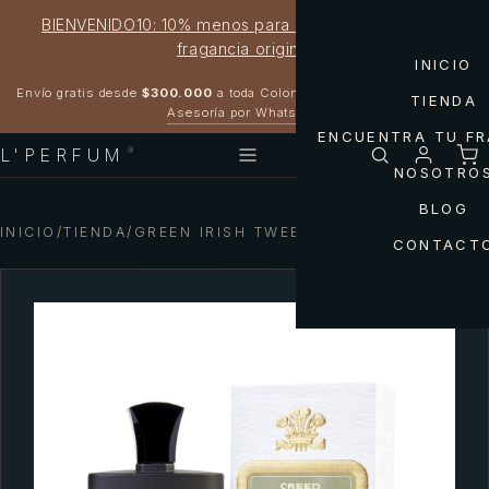
BIENVENIDO10: 10% menos para estrenar tu próxima
fragancia original
INICIO
Garantía 100% original
Envío gratis desde
$300.000
a toda Colombia
TIENDA
Asesoría por WhatsApp
ENCUENTRA TU F
L'PERFUM
®
NOSOTRO
BLOG
INICIO
/
TIENDA
/
GREEN IRISH TWEED MEN
CONTACT