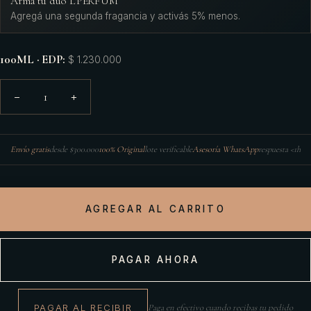
Armá tu dúo L'PERFUM
Agregá una segunda fragancia y activás 5% menos.
100ML · EDP
:
$ 1.230.000
1
−
+
Envío gratis
desde $300.000
100% Original
lote verificable
Asesoría WhatsApp
respuesta <1h
AGREGAR AL CARRITO
PAGAR AHORA
PAGAR AL RECIBIR
Paga en efectivo cuando recibas tu pedido