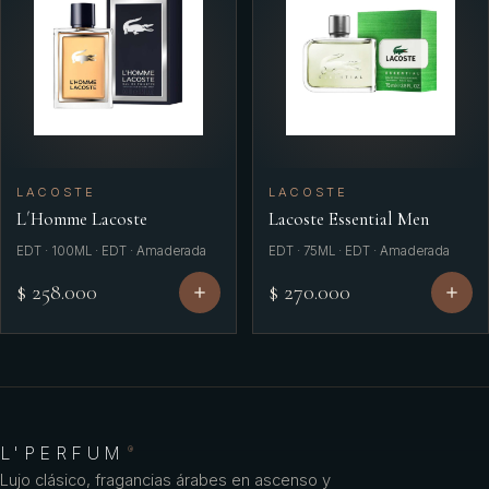
LACOSTE
LACOSTE
L´Homme Lacoste
Lacoste Essential Men
EDT · 100ML · EDT · Amaderada
EDT · 75ML · EDT · Amaderada
$ 258.000
$ 270.000
L'PERFUM
®
Lujo clásico, fragancias árabes en ascenso y