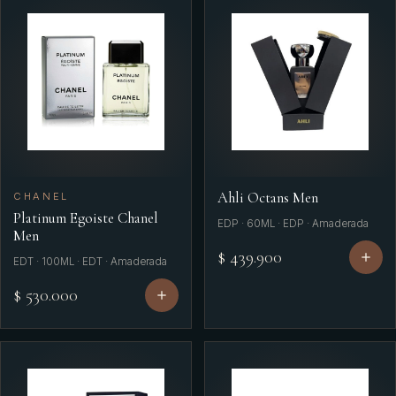
Ahli Octans Men
CHANEL
Platinum Egoiste Chanel
EDP · 60ML · EDP · Amaderada
Men
$ 439.900
EDT · 100ML · EDT · Amaderada
$ 530.000