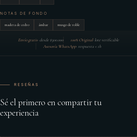
NOTAS DE FONDO
madera de cedro
ámbar
musgo de roble
Envío gratis
·
desde $300.000
100% Original
·
lote verificable
Asesoría WhatsApp
·
respuesta < 1h
RESEÑAS
Sé el primero en compartir tu
experiencia