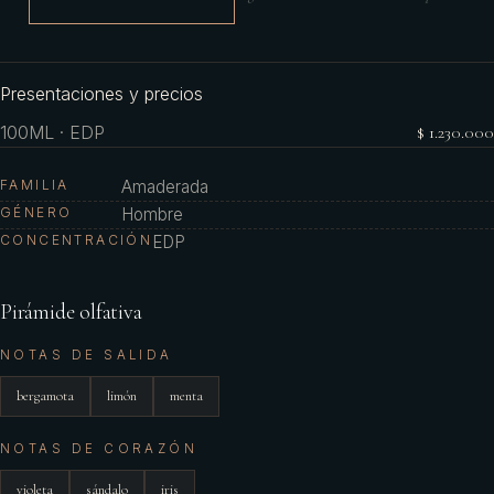
Presentaciones y precios
100ML · EDP
$ 1.230.000
FAMILIA
Amaderada
GÉNERO
Hombre
CONCENTRACIÓN
EDP
Pirámide olfativa
NOTAS DE SALIDA
bergamota
limón
menta
NOTAS DE CORAZÓN
violeta
sándalo
iris