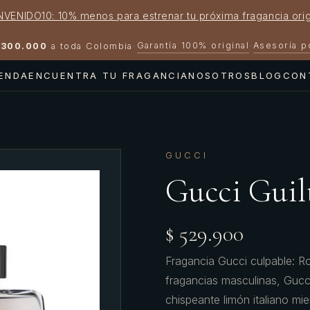
NVENIDO10: 10% menos para estrenar tu próxima fragancia orig
Garantía 100% original
Asesoría 
300.000
a toda Colombia
·
·
IENDA
ENCUENTRA TU FRAGANCIA
NOSOTROS
BLOG
CON
GUCCI
Gucci Guil
$ 529.900
Fragancia Gucci culpable: Ro
fragancias masculinas, Gucci
chispeante limón italiano mi