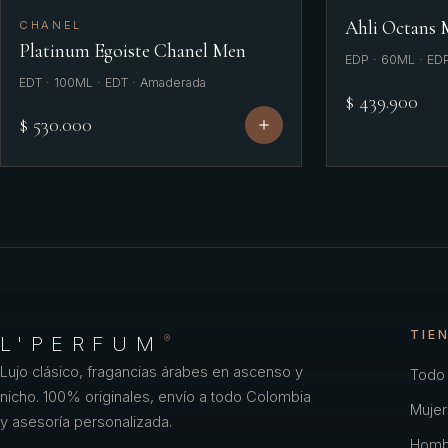
Ahli Octans
CHANEL
Platinum Egoiste Chanel Men
EDP · 60ML · ED
EDT · 100ML · EDT · Amaderada
$ 439.900
$ 530.000
TIE
L'PERFUM
®
Lujo clásico, fragancias árabes en ascenso y
Todo 
nicho. 100% originales, envío a todo Colombia
Mujer
y asesoría personalizada.
Homb