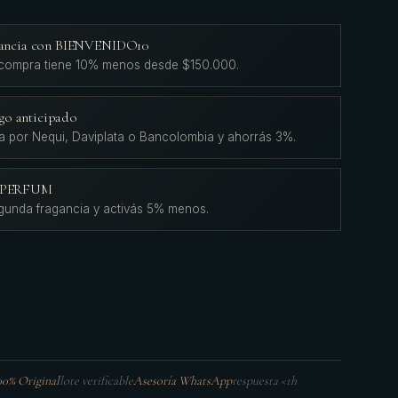
agancia con BIENVENIDO10
 compra tiene 10% menos desde $150.000.
go anticipado
a por Nequi, Daviplata o Bancolombia y ahorrás 3%.
L'PERFUM
gunda fragancia y activás 5% menos.
00% Original
lote verificable
Asesoría WhatsApp
respuesta <1h