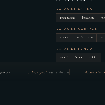
NOTAS DE SALIDA
limón italiano
bergamota
pi
NOTAS DE CORAZÓN
lavanda
flor de naranjo
cedr
NOTAS DE FONDO
pachulí
ámbar
vainilla
$300.000
100% Original
·
lote verificable
Asesoría Wha