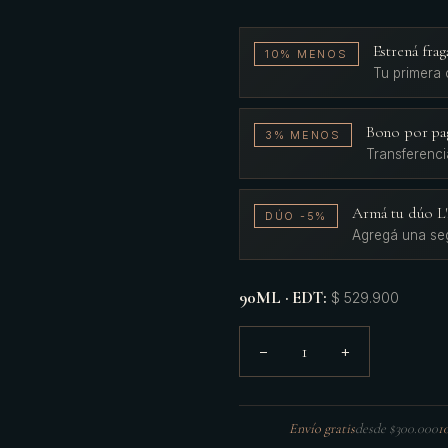
Estrená fr
10% MENOS
Tu primera
Bono por pa
3% MENOS
Transferenci
Armá tu dúo 
DÚO -5%
Agregá una se
90ML · EDT
:
$ 529.900
1
−
+
Envío gratis
desde $300.000
1