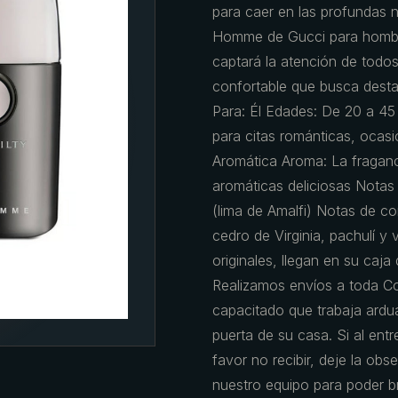
para caer en las profundas n
Homme de Gucci para hombre 
captará la atención de todo
confortable que busca dest
Para: Él Edades: De 20 a 4
para citas románticas, ocasi
Aromática Aroma: La fraganc
aromáticas deliciosas Notas 
(lima de Amalfi) Notas de co
cedro de Virginia, pachulí y
originales, llegan en su caj
Realizamos envíos a toda C
capacitado que trabaja ardu
puerta de su casa. Si al ent
favor no recibir, deje la ob
nuestro equipo para poder br