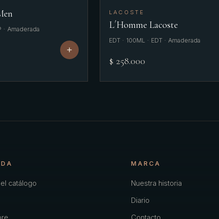
 Men
LACOSTE
L´Homme Lacoste
P · Amaderada
EDT · 100ML · EDT · Amaderada
$ 258.000
NDA
MARCA
el catálogo
Nuestra historia
Diario
re
Contacto