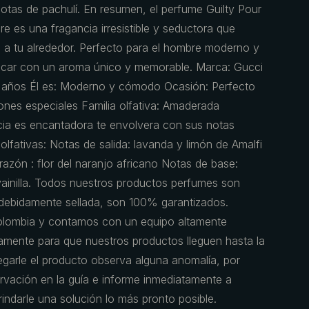
otas de pachulí. En resumen, el perfume Guilty Pour
es una fragancia irresistible y seductora que
s a tu alrededor. Perfecto para el hombre moderno y
acar con un aroma único y memorable. Marca: Gucci
5 años Él es: Moderno y cómodo Ocasión: Perfecto
ones especiales Familia olfativa: Amaderada
ia es encantadora te envolvera con sus notas
olfativas: Notas de salida: lavanda y limón de Amalfi
razón : flor del naranjo africano Notas de base:
 vainilla. Todos nuestros productos perfumes son
a debidamente sellada, son 100% garantizados.
olombia y contamos con un equipo altamente
amente para que nuestros productos lleguen hasta la
regarle el producto observa alguna anomalía, por
servación en la guía e informe inmediatamente a
indarle una solución lo más pronto posible.