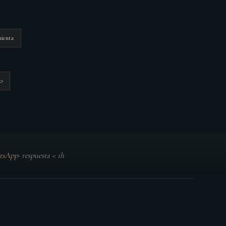
mienta
o
tsApp
·
respuesta < 1h