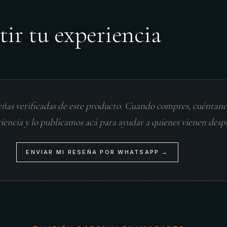
tir tu experiencia
eñas verificadas de este producto. Cuando compres, cuéntan
riencia y lo publicamos acá para ayudar a quienes vienen desp
ENVIAR MI RESEÑA POR WHATSAPP →