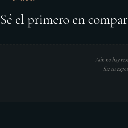
Sé el primero en compar
Aún no hay res
fue tu expe