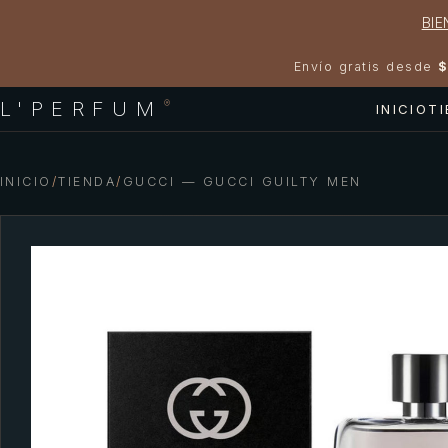
BIE
Envío gratis desde
$
L'PERFUM
®
INICIO
T
INICIO
/
TIENDA
/
GUCCI — GUCCI GUILTY MEN