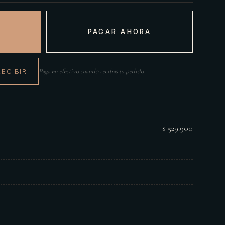
PAGAR AHORA
RECIBIR
Paga en efectivo cuando recibas tu pedido
$ 529.900