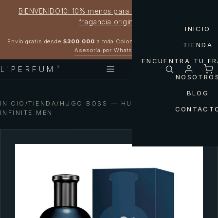
BIENVENIDO10: 10% menos para estrenar tu próxima
fragancia original
INICIO
Garantía 100% original
Envío gratis desde
$300.000
a toda Colombia
TIENDA
Asesoría por WhatsApp
ENCUENTRA TU F
L'PERFUM
®
NOSOTRO
BLOG
INICIO
/
TIENDA
/
HUGO BOSS — HUGO BOSS BOTTLED
CONTACT
INFINITE MEN