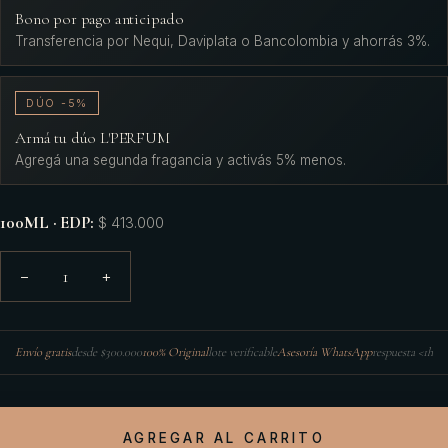
Bono por pago anticipado
Transferencia por Nequi, Daviplata o Bancolombia y ahorrás 3%.
DÚO -5%
Armá tu dúo L'PERFUM
Agregá una segunda fragancia y activás 5% menos.
100ML · EDP
:
$ 413.000
1
−
+
Envío gratis
desde $300.000
100% Original
lote verificable
Asesoría WhatsApp
respuesta <1h
AGREGAR AL CARRITO