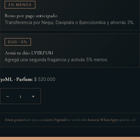
3% MENOS
Bono por pago anticipado
Transferencia por Nequi, Daviplata o Bancolombia y ahorrás 3%.
DÚO -5%
Armá tu dúo L'PERFUM
Agregá una segunda fragancia y activás 5% menos.
30ML · Parfum
:
$ 520.000
1
−
+
Envío gratis
desde $300.000
100% Original
lote verificable
Asesoría WhatsApp
respuesta <1h