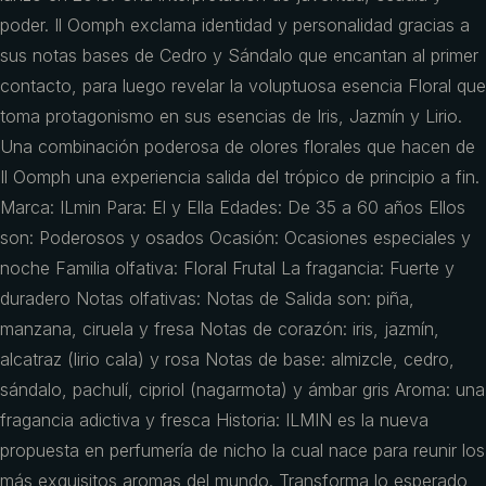
poder. Il Oomph exclama identidad y personalidad gracias a
sus notas bases de Cedro y Sándalo que encantan al primer
contacto, para luego revelar la voluptuosa esencia Floral que
toma protagonismo en sus esencias de Iris, Jazmín y Lirio.
Una combinación poderosa de olores florales que hacen de
Il Oomph una experiencia salida del trópico de principio a fin.
Marca: ILmin Para: El y Ella Edades: De 35 a 60 años Ellos
son: Poderosos y osados Ocasión: Ocasiones especiales y
noche Familia olfativa: Floral Frutal La fragancia: Fuerte y
duradero Notas olfativas: Notas de Salida son: piña,
manzana, ciruela y fresa Notas de corazón: iris, jazmín,
alcatraz (lirio cala) y rosa Notas de base: almizcle, cedro,
sándalo, pachulí, cipriol (nagarmota) y ámbar gris Aroma: una
fragancia adictiva y fresca Historia: ILMIN es la nueva
propuesta en perfumería de nicho la cual nace para reunir los
más exquisitos aromas del mundo. Transforma lo esperado