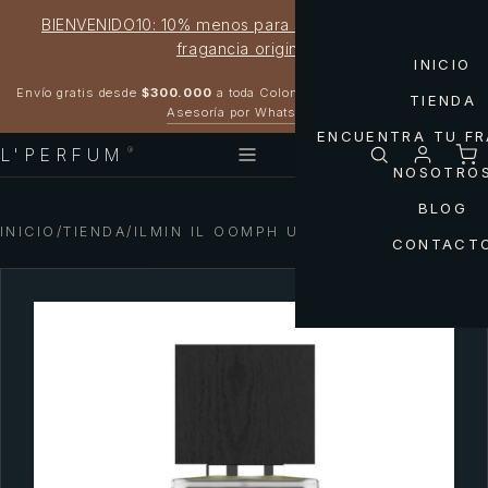
BIENVENIDO10: 10% menos para estrenar tu próxima
fragancia original
INICIO
Garantía 100% original
Envío gratis desde
$300.000
a toda Colombia
TIENDA
Asesoría por WhatsApp
ENCUENTRA TU F
L'PERFUM
®
NOSOTRO
BLOG
INICIO
/
TIENDA
/
ILMIN IL OOMPH UNISEX
CONTACT