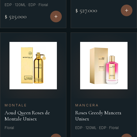
EDP · 120ML · EDP · Floral
$ 527.000
$ 525.000
MONTALE
MANCERA
Aoud Queen Roses de
Roses Greedy Mancera
Montale Unisex
Unisex
Floral
EDP · 120ML · EDP · Floral