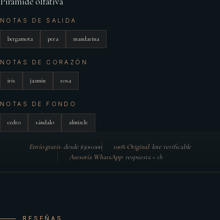
Pirámide olfativa
NOTAS DE SALIDA
bergamota
pera
mandarina
NOTAS DE CORAZÓN
iris
jazmín
rosa
NOTAS DE FONDO
cedro
sándalo
almizcle
Envío gratis
·
desde $300.000
100% Original
·
lote verificable
Asesoría WhatsApp
·
respuesta < 1h
RESEÑAS