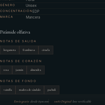
GÉNERO
Unisex
CONCENTRACIÓN
EDP
MARCA
Mancera
Pirámide olfativa
NOTAS DE SALIDA
bergamota
frambuesa
ciruela
NOTAS DE CORAZÓN
rosa
jazmín
almendra
NOTAS DE FONDO
vainilla
madera de sándalo
pachulí
Envío gratis
·
desde $300.000
100% Original
·
lote verificable