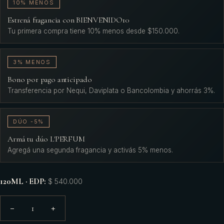
10% MENOS
Estrená fragancia con BIENVENIDO10
Tu primera compra tiene 10% menos desde $150.000.
3% MENOS
Bono por pago anticipado
Transferencia por Nequi, Daviplata o Bancolombia y ahorrás 3%.
DÚO -5%
Armá tu dúo L'PERFUM
Agregá una segunda fragancia y activás 5% menos.
120ML · EDP
:
$ 540.000
1
−
+