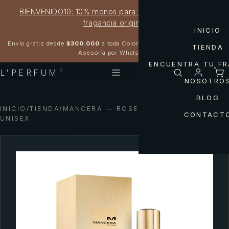
BIENVENIDO10: 10% menos para estrenar tu próxima
fragancia original
INICIO
Garantía 100% original
Envío gratis desde
$300.000
a toda Colombia
TIENDA
Asesoría por WhatsApp
ENCUENTRA TU F
L'PERFUM
®
NOSOTRO
BLOG
INICIO
/
TIENDA
/
MANCERA — ROSES GREEDY MANCERA
CONTACT
UNISEX