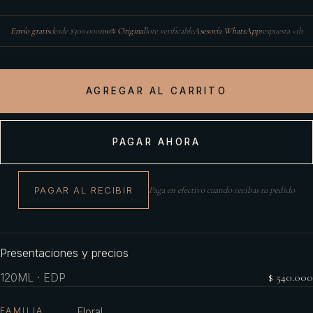
Envío gratis
desde $300.000
100% Original
lote verificable
Asesoría WhatsApp
respuesta <1h
AGREGAR AL CARRITO
PAGAR AHORA
PAGAR AL RECIBIR
Paga en efectivo cuando recibas tu pedido
Presentaciones y precios
120ML · EDP
$ 540.000
FAMILIA
Floral