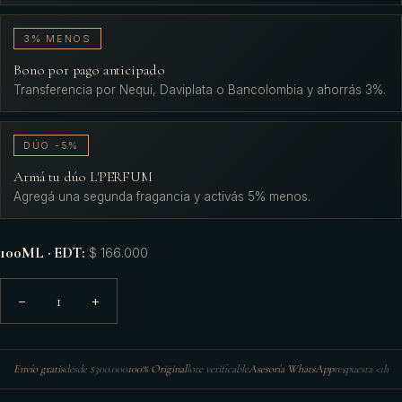
3% MENOS
Bono por pago anticipado
Transferencia por Nequi, Daviplata o Bancolombia y ahorrás 3%.
DÚO -5%
Armá tu dúo L'PERFUM
Agregá una segunda fragancia y activás 5% menos.
100ML · EDT
:
$ 166.000
1
−
+
Envío gratis
desde $300.000
100% Original
lote verificable
Asesoría WhatsApp
respuesta <1h