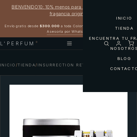
BIENVENIDO10: 10% menos para estrenar tu próxima
fragancia original
INICIO
Garantía 100% original
Envío gratis desde
$300.000
a toda Colombia
TIENDA
Asesoría por WhatsApp
ENCUENTRA TU F
L'PERFUM
®
NOSOTRO
BLOG
INICIO
/
TIENDA
/
INSURRECTION REYANE TRADITION
CONTACT