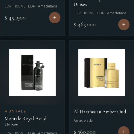
Unisex
EDP · 100ML · EDP · Amaderada
EDP · 100ML · EDP · Amaderada
$ 451.900
$ 465.000
Al Haramaian Amber Oud
MONTALE
Montale Royal Aoud
Amaderada
Unisex
$ 360.000
EDP · 100ML · EDP · Amaderada