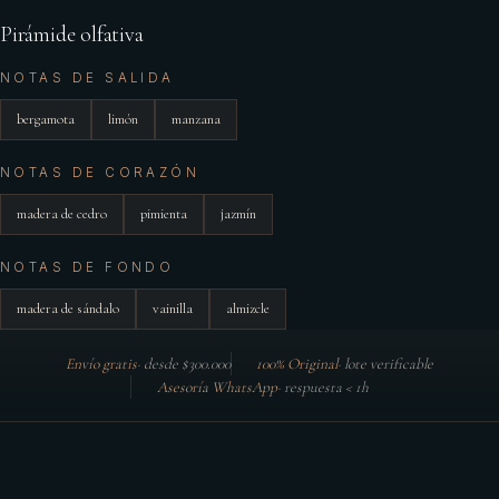
Pirámide olfativa
NOTAS DE SALIDA
bergamota
limón
manzana
NOTAS DE CORAZÓN
madera de cedro
pimienta
jazmín
NOTAS DE FONDO
madera de sándalo
vainilla
almizcle
Envío gratis
·
desde $300.000
100% Original
·
lote verificable
Asesoría WhatsApp
·
respuesta < 1h