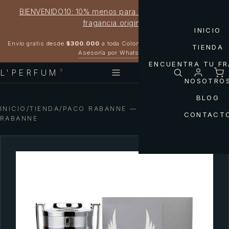
BIENVENIDO10: 10% menos para estrenar tu próxima
fragancia original
INICIO
Garantía 100% original
Envío gratis desde
$300.000
a toda Colombia
TIENDA
Asesoría por WhatsApp
ENCUENTRA TU F
L'PERFUM
®
NOSOTRO
BLOG
INICIO
/
TIENDA
/
PACO RABANNE — INVICTUS PACO
CONTACT
RABANNE