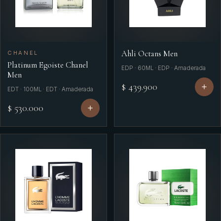
Ahli Octans Men
CHANEL
Platinum Egoiste Chanel
EDP · 60ML · EDP · Amaderada
Men
$ 439.900
EDT · 100ML · EDT · Amaderada
$ 530.000