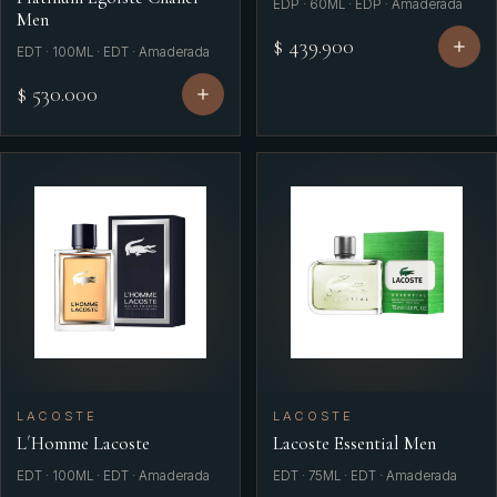
EDP · 60ML · EDP · Amaderada
Men
$ 439.900
EDT · 100ML · EDT · Amaderada
$ 530.000
LACOSTE
LACOSTE
L´Homme Lacoste
Lacoste Essential Men
EDT · 100ML · EDT · Amaderada
EDT · 75ML · EDT · Amaderada