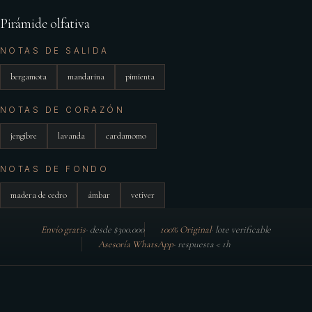
Pirámide olfativa
NOTAS DE SALIDA
bergamota
mandarina
pimienta
NOTAS DE CORAZÓN
jengibre
lavanda
cardamomo
NOTAS DE FONDO
madera de cedro
ámbar
vetiver
Envío gratis
·
desde $300.000
100% Original
·
lote verificable
Asesoría WhatsApp
·
respuesta < 1h