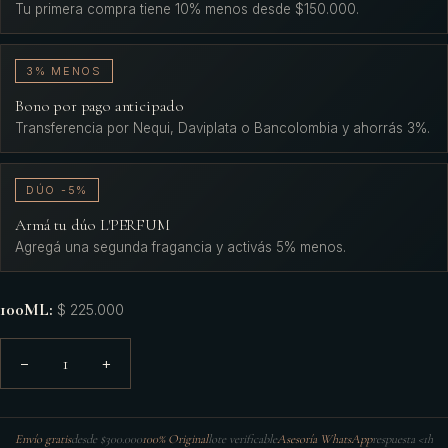
Tu primera compra tiene 10% menos desde $150.000.
3% MENOS
Bono por pago anticipado
Transferencia por Nequi, Daviplata o Bancolombia y ahorrás 3%.
DÚO -5%
Armá tu dúo L'PERFUM
Agregá una segunda fragancia y activás 5% menos.
100ML
:
$ 225.000
1
−
+
Envío gratis
desde $300.000
100% Original
lote verificable
Asesoría WhatsApp
respuesta <1h