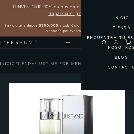
BIENVENIDO10: 10% menos para estrenar tu próxima
fragancia original
INICIO
Garantía 100% original
Envío gratis desde
$300.000
a toda Colombia
TIENDA
Asesoría por WhatsApp
ENCUENTRA TU F
L'PERFUM
®
NOSOTRO
BLOG
INICIO
/
TIENDA
/
JUST ME FOR MEN PARIS HILTON
CONTACT