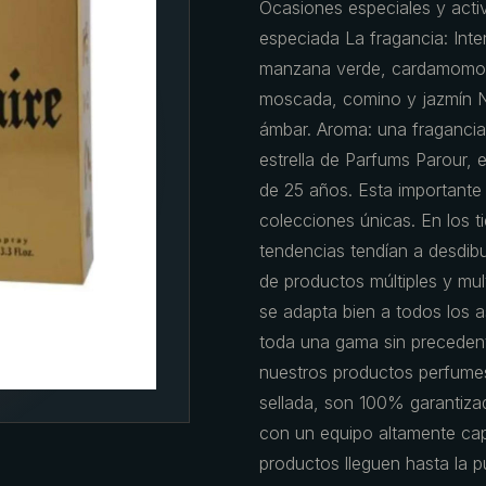
Ocasiones especiales y activi
especiada La fragancia: Inte
manzana verde, cardamomo y
moscada, comino y jazmín Not
ámbar. Aroma: una fragancia 
estrella de Parfums Parour, 
de 25 años. Esta importante
colecciones únicas. En los t
tendencias tendían a desdibu
de productos múltiples y mult
se adapta bien a todos los a
toda una gama sin preceden
nuestros productos perfumes
sellada, son 100% garantiz
con un equipo altamente ca
productos lleguen hasta la pu