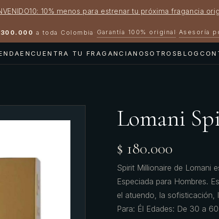
NVENIDO10: 10% menos para estrenar tu próxima fragancia orig
Garantía 100% original
Asesoría 
300.000
a toda Colombia
·
·
IENDA
ENCUENTRA TU FRAGANCIA
NOSOTROS
BLOG
CON
Lomani Spi
$ 180.000
Spirit Millionaire de Lomani 
Especiada para Hombres. Es 
el atuendo, la sofisticación,
Para: Él Edades: De 30 a 60