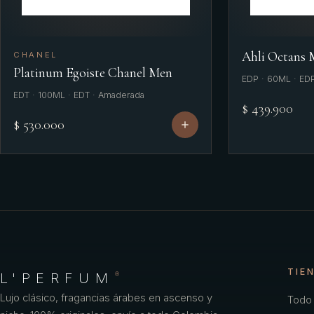
Ahli Octans
CHANEL
Platinum Egoiste Chanel Men
EDP · 60ML · ED
EDT · 100ML · EDT · Amaderada
$ 439.900
$ 530.000
TIE
L'PERFUM
®
Lujo clásico, fragancias árabes en ascenso y
Todo 