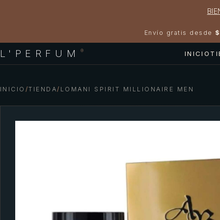
BIE
Envío gratis desde
$
L'PERFUM
®
INICIO
T
INICIO
/
TIENDA
/
LOMANI SPIRIT MILLIONAIRE MEN