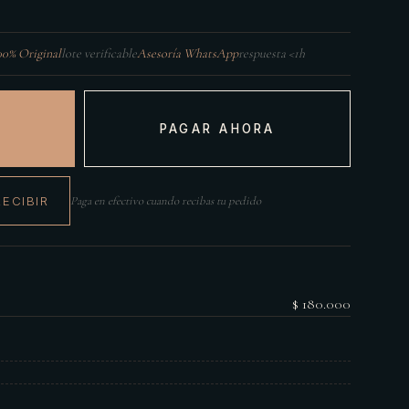
00% Original
lote verificable
Asesoría WhatsApp
respuesta <1h
PAGAR AHORA
RECIBIR
Paga en efectivo cuando recibas tu pedido
$ 180.000