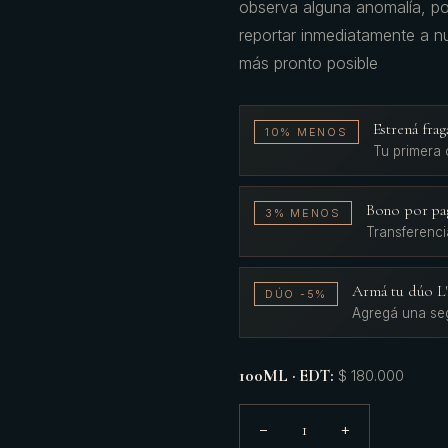
observa alguna anomalía, por
reportar inmediatamente a nu
más pronto posible
Estrená fr
10% MENOS
Tu primera
Bono por pa
3% MENOS
Transferenci
Armá tu dúo 
DÚO -5%
Agregá una se
100ML · EDT
:
$ 180.000
1
−
+