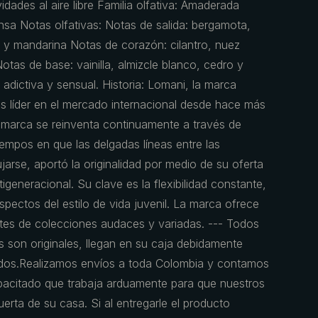
dades al aire libre Familia olfativa: Amaderada
nsa Notas olfativas: Notas de salida: bergamota,
 mandarina Notas de corazón: cilantro, nuez
as de base: vainilla, almizcle blanco, cedro y
adictiva y sensual. Historia: Lomani, la marca
es líder en el mercado internacional desde hace más
 marca se reinventa continuamente a través de
iempos en que las delgadas líneas entre las
jarse, aportó la originalidad por medio de su oferta
igeneracional. Su clave es la flexibilidad constante,
spectos del estilo de vida juvenil. La marca ofrece
tes de colecciones audaces y variadas. --- Todos
 son originales, llegan en su caja debidamente
ados.Realizamos envíos a toda Colombia y contamos
pacitado que trabaja arduamente para que nuestros
erta de su casa. Si al entregarle el producto