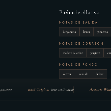
Pirámide olfativa
NOTAS DE SALIDA
bergamota
limón
pimienta
NOTAS DE CORAZÓN
madera de cedro
jengibre
ca
NOTAS DE FONDO
vetiver
sándalo
ámbar
$300.000
100% Original
·
lote verificable
Asesoría Wha