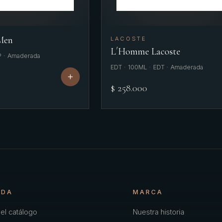
 Men
LACOSTE
L´Homme Lacoste
P · Amaderada
EDT · 100ML · EDT · Amaderada
$ 258.000
NDA
MARCA
el catálogo
Nuestra historia