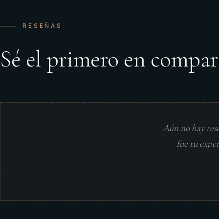
RESEÑAS
Sé el primero en compar
Aún no hay res
fue tu expe