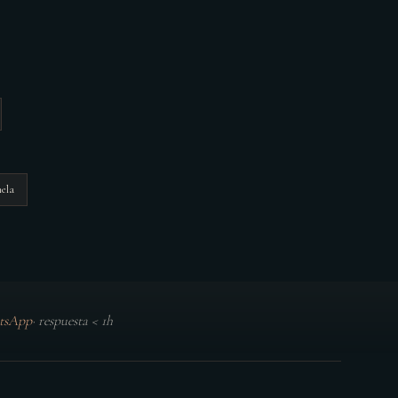
nela
tsApp
·
respuesta < 1h