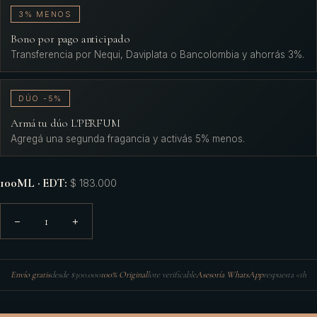
3% MENOS
Bono por pago anticipado
Transferencia por Nequi, Daviplata o Bancolombia y ahorrás 3%.
DÚO -5%
Armá tu dúo L'PERFUM
Agregá una segunda fragancia y activás 5% menos.
100ML · EDT
:
$ 183.000
1
−
+
Envío gratis
desde $300.000
100% Original
lote verificable
Asesoría WhatsApp
respuesta <1h