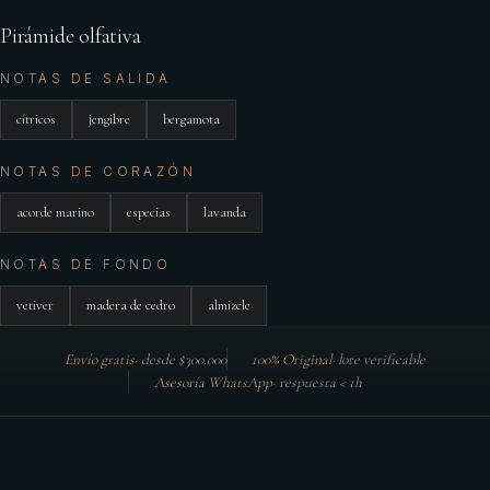
Pirámide olfativa
NOTAS DE SALIDA
cítricos
jengibre
bergamota
NOTAS DE CORAZÓN
acorde marino
especias
lavanda
NOTAS DE FONDO
vetiver
madera de cedro
almizcle
Envío gratis
·
desde $300.000
100% Original
·
lote verificable
Asesoría WhatsApp
·
respuesta < 1h