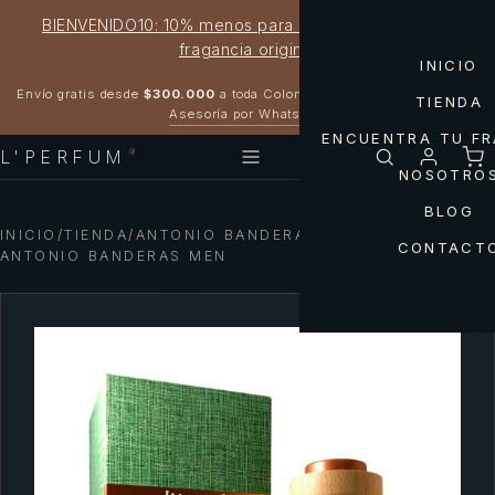
BIENVENIDO10: 10% menos para estrenar tu próxima
fragancia original
INICIO
Garantía 100% original
Envío gratis desde
$300.000
a toda Colombia
TIENDA
Asesoría por WhatsApp
ENCUENTRA TU F
L'PERFUM
®
NOSOTRO
BLOG
INICIO
/
TIENDA
/
ANTONIO BANDERAS — MEDITERRANEO
CONTACT
ANTONIO BANDERAS MEN