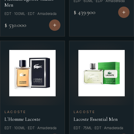
EDP · 60ML · EDP · Amaderada
Men
$ 439.900
EDT · 100ML · EDT · Amaderada
$ 530.000
LACOSTE
LACOSTE
L´Homme Lacoste
Lacoste Essential Men
EDT · 100ML · EDT · Amaderada
EDT · 75ML · EDT · Amaderada