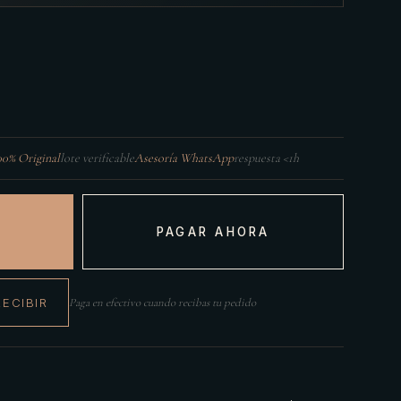
00% Original
lote verificable
Asesoría WhatsApp
respuesta <1h
PAGAR AHORA
RECIBIR
Paga en efectivo cuando recibas tu pedido