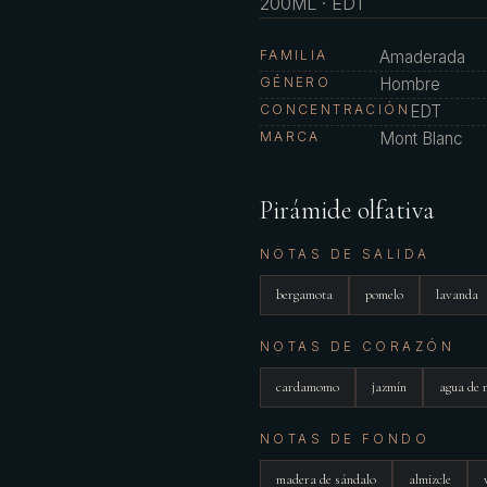
200ML · EDT
FAMILIA
Amaderada
GÉNERO
Hombre
CONCENTRACIÓN
EDT
MARCA
Mont Blanc
Pirámide olfativa
NOTAS DE SALIDA
bergamota
pomelo
lavanda
NOTAS DE CORAZÓN
cardamomo
jazmín
agua de 
NOTAS DE FONDO
madera de sándalo
almizcle