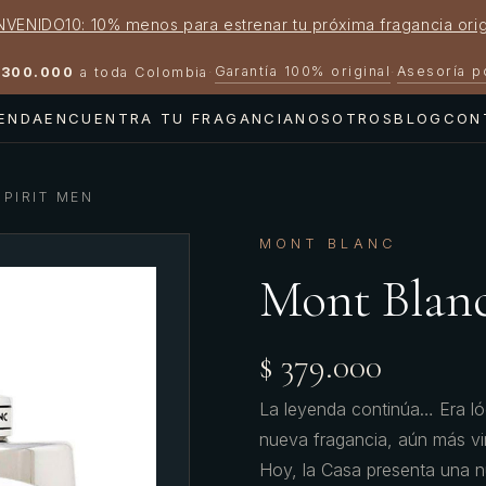
NVENIDO10: 10% menos para estrenar tu próxima fragancia orig
Garantía 100% original
Asesoría 
300.000
a toda Colombia
·
·
IENDA
ENCUENTRA TU FRAGANCIA
NOSOTROS
BLOG
CON
PIRIT MEN
MONT BLANC
Mont Blanc
$ 379.000
La leyenda continúa… Era ló
nueva fragancia, aún más vir
Hoy, la Casa presenta una n