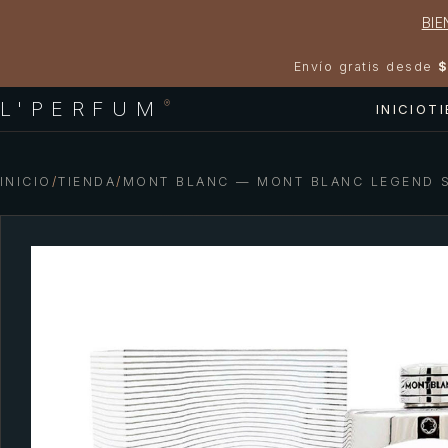
BIE
Envío gratis desde
$
L'PERFUM
®
INICIO
T
INICIO
/
TIENDA
/
MONT BLANC — MONT BLANC LEGEND S