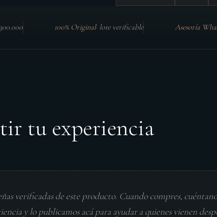
$300.000
100% Original
·
lote verificable
Asesoría Wha
tir tu experiencia
eñas verificadas de este producto. Cuando compres, cuéntan
riencia y lo publicamos acá para ayudar a quienes vienen desp