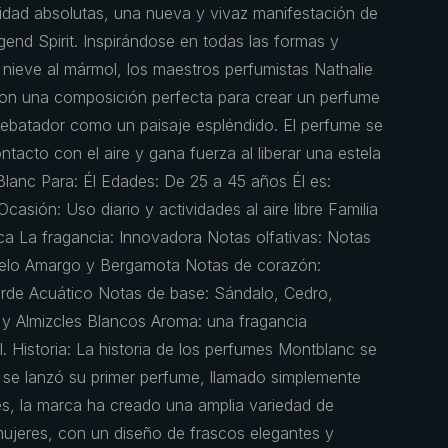
idad absolutas, una nueva y vivaz manifestación de
nd Spirit. Inspirándose en todas las formas y
 nieve al mármol, los maestros perfumistas Nathalie
aron una composición perfecta para crear un perfume
 arrebatador como un paisaje espléndido. El perfume se
contacto con el aire y gana fuerza al liberar una estela
Blanc Para: Él Edades: De 25 a 45 años Él es:
casión: Uso diario y actividades al aire libre Familia
ca La fragancia: Innovadora Notas olfativas: Notas
melo Amargo y Bergamota Notas de corazón:
de Acuático Notas de base: Sándalo, Cedro,
y Almizcles Blancos Aroma: una fragancia
l. Historia: La historia de los perfumes Montblanc se
se lanzó su primer perfume, llamado simplemente
s, la marca ha creado una amplia variedad de
ujeres, con un diseño de frascos elegantes y