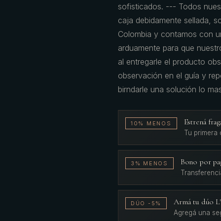
sofisticados. --- Todos nues
caja debidamente sellada, s
Colombia y contamos con un
arduamente para que nuestro
al entregarle el producto obs
observación en el guía y re
birndarle una solución lo ma
Estrená fr
10% MENOS
Tu primera
Bono por pa
3% MENOS
Transferenci
Armá tu dúo 
DÚO -5%
Agregá una se