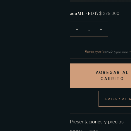
200ML · EDT
:
$ 379.000
1
−
+
Envío gratis
desde $300.000
1
AGREGAR AL
CARRITO
PAGAR AL 
Presentaciones y precios