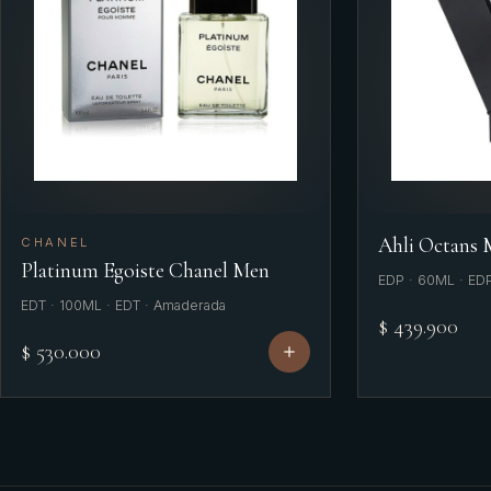
Ahli Octans
CHANEL
Platinum Egoiste Chanel Men
EDP · 60ML · ED
EDT · 100ML · EDT · Amaderada
$ 439.900
$ 530.000