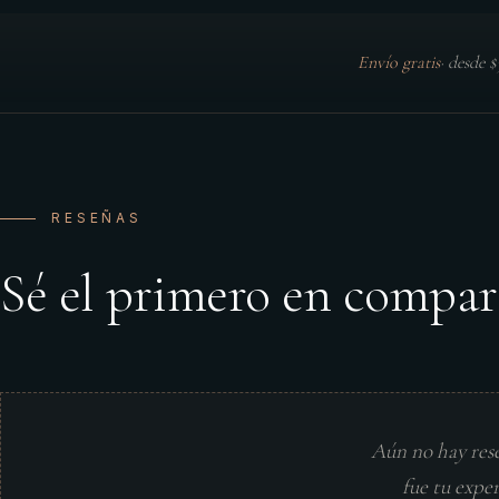
Envío gratis
·
desde 
RESEÑAS
Sé el primero en compar
Aún no hay res
fue tu expe