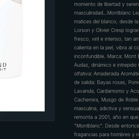
momento de libertad y seren
masculinidad…Montblanc Lege
matices del blanco, desde la
Lorson y Olivier Cresp logr
fresco, viril e intenso, tan
calienta en la piel, vibra al 
inconfundible. Marca: Mont 
Audaz, dinámico e intrepido O
olfativa: Amaderada Aromáti
de salida: Bayas rosas, Po
Lavanda, Cardamomo y Acor
Cachemira, Musgo de Roble 
masculina, adictiva y sensua
remonta a 2001, año en que 
"Montblanc". Desde entonce
fragancias para hombres y m