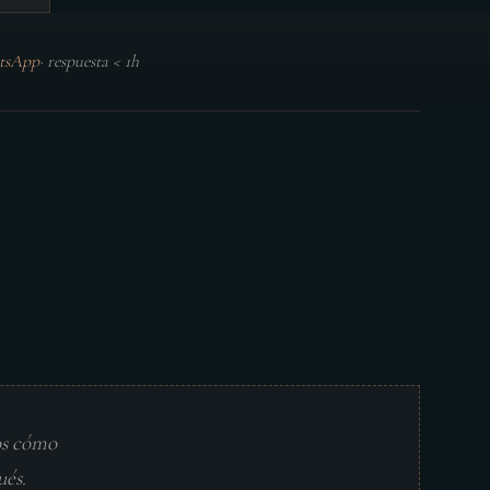
tsApp
·
respuesta < 1h
os cómo
ués.