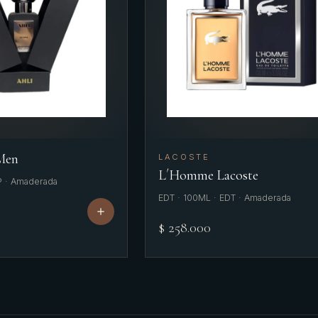
 Men
LACOSTE
L´Homme Lacoste
P · Amaderada
EDT · 100ML · EDT · Amaderada
$ 258.000