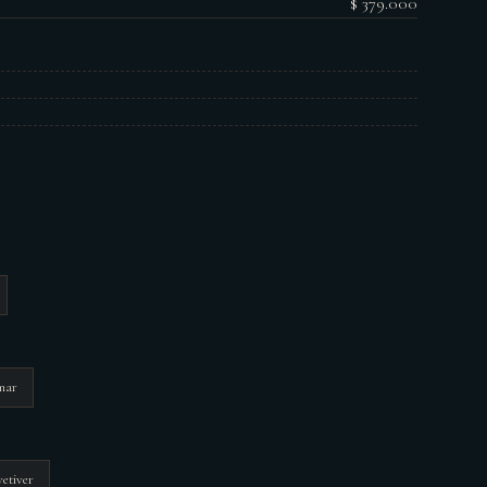
$ 379.000
mar
vetiver