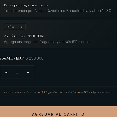
Bono por pago anticipado
Transferencia por Nequi, Daviplata o Bancolombia y ahorrás 3%.
DÚO -5%
Armá tu dúo L'PERFUM
Agregá una segunda fragancia y activás 5% menos.
100ML · EDP
:
$ 230.000
1
−
+
Envío gratis
desde $300.000
100% Original
lote verificable
Asesoría WhatsApp
respuesta <1h
AGREGAR AL CARRITO