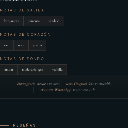
NOTAS DE SALIDA
bergamota
pimienta
sándalo
NOTAS DE CORAZÓN
oud
rosa
jazmín
NOTAS DE FONDO
ámbar
madera de agar
vainilla
Envío gratis
·
desde $300.000
100% Original
·
lote verificable
Asesoría WhatsApp
·
respuesta < 1h
RESEÑAS