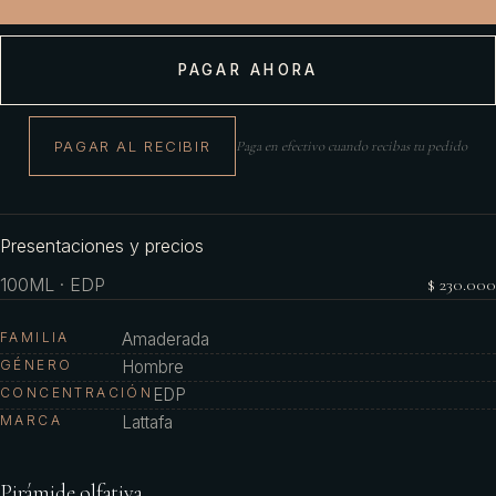
PAGAR AHORA
PAGAR AL RECIBIR
Paga en efectivo cuando recibas tu pedido
Presentaciones y precios
100ML · EDP
$ 230.000
FAMILIA
Amaderada
GÉNERO
Hombre
CONCENTRACIÓN
EDP
MARCA
Lattafa
Pirámide olfativa