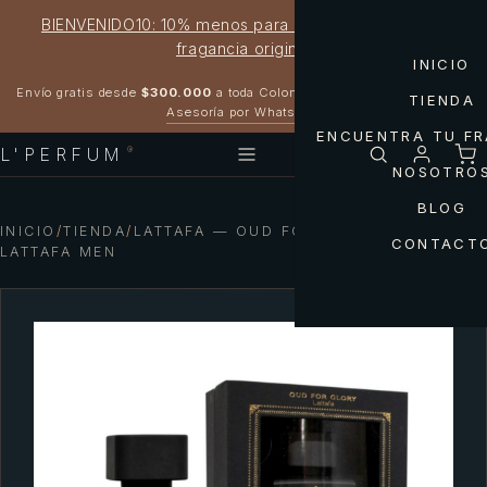
BIENVENIDO10: 10% menos para estrenar tu próxima
fragancia original
INICIO
Garantía 100% original
Envío gratis desde
$300.000
a toda Colombia
TIENDA
Asesoría por WhatsApp
ENCUENTRA TU F
L'PERFUM
®
NOSOTRO
BLOG
INICIO
/
TIENDA
/
LATTAFA — OUD FOR GLORY DE
CONTACT
LATTAFA MEN