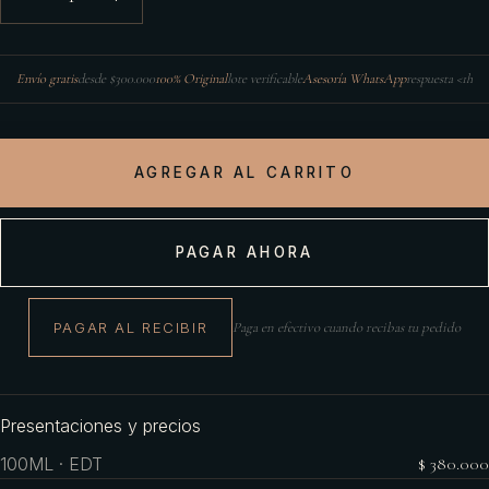
Envío gratis
desde $300.000
100% Original
lote verificable
Asesoría WhatsApp
respuesta <1h
AGREGAR AL CARRITO
PAGAR AHORA
PAGAR AL RECIBIR
Paga en efectivo cuando recibas tu pedido
Presentaciones y precios
100ML · EDT
$ 380.000