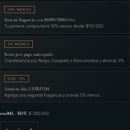
10% MENOS
Estrená fragancia con BIENVENIDO10
Tu primera compra tiene 10% menos desde $150.000.
3% MENOS
Bono por pago anticipado
Transferencia por Nequi, Daviplata o Bancolombia y ahorrás 3%.
DÚO -5%
Armá tu dúo L'PERFUM
Agregá una segunda fragancia y activás 5% menos.
100ML · EDT
:
$ 380.000
1
−
+