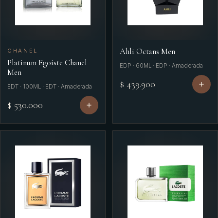
Ahli Octans Men
CHANEL
Platinum Egoiste Chanel
EDP · 60ML · EDP · Amaderada
Men
$ 439.900
EDT · 100ML · EDT · Amaderada
$ 530.000