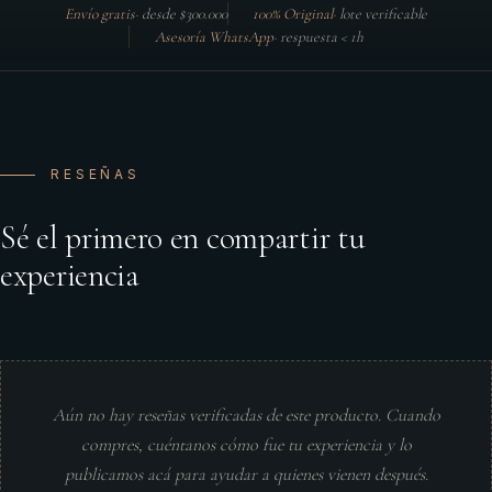
Envío gratis
·
desde $300.000
100% Original
·
lote verificable
Asesoría WhatsApp
·
respuesta < 1h
RESEÑAS
Sé el primero en compartir tu
experiencia
Aún no hay reseñas verificadas de este producto. Cuando
compres, cuéntanos cómo fue tu experiencia y lo
publicamos acá para ayudar a quienes vienen después.