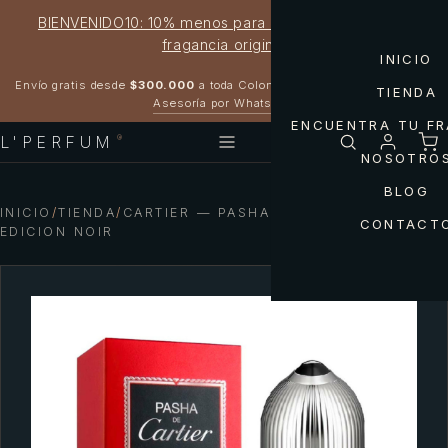
BIENVENIDO10: 10% menos para estrenar tu próxima
fragancia original
INICIO
Garantía 100% original
Envío gratis desde
$300.000
a toda Colombia
TIENDA
Asesoría por WhatsApp
ENCUENTRA TU F
L'PERFUM
®
NOSOTRO
BLOG
INICIO
/
TIENDA
/
CARTIER — PASHA DE CARTIER MEN
CONTACT
EDICION NOIR