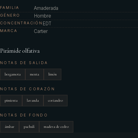
FAMILIA
Amaderada
GÉNERO
Hombre
CONCENTRACIÓN
EDT
MARCA
Cartier
Pirámide olfativa
NOTAS DE SALIDA
bergamota
menta
limón
NOTAS DE CORAZÓN
pimienta
lavanda
coriandro
NOTAS DE FONDO
ámbar
pachulí
madera de cedro