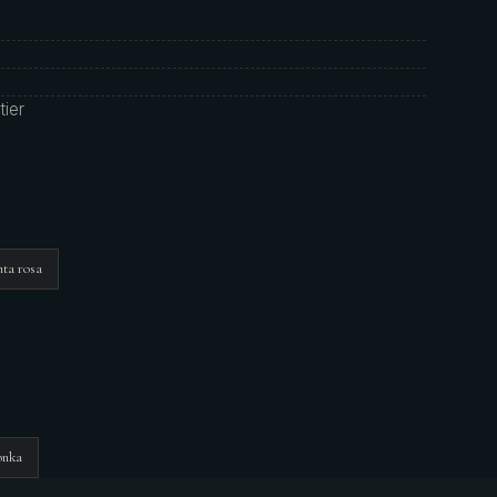
tier
nta rosa
onka