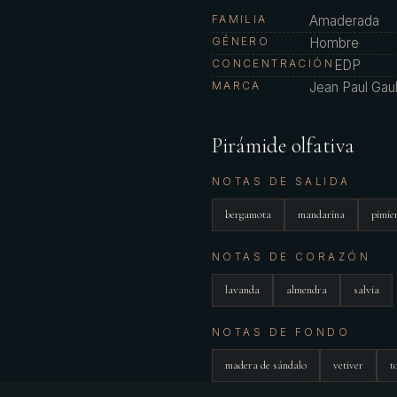
FAMILIA
Amaderada
GÉNERO
Hombre
CONCENTRACIÓN
EDP
MARCA
Jean Paul Gaul
Pirámide olfativa
NOTAS DE SALIDA
bergamota
mandarina
pimie
NOTAS DE CORAZÓN
lavanda
almendra
salvia
NOTAS DE FONDO
madera de sándalo
vetiver
t