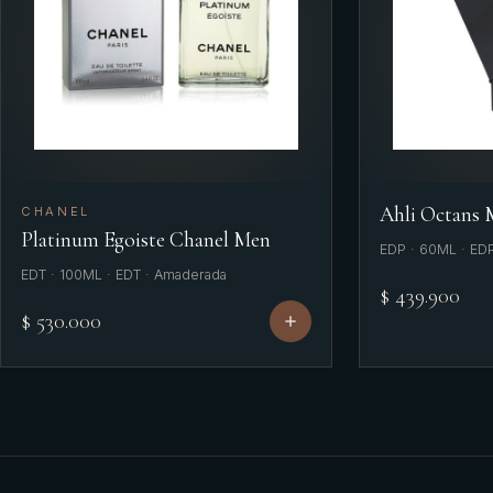
Ahli Octans
CHANEL
Platinum Egoiste Chanel Men
EDP · 60ML · ED
EDT · 100ML · EDT · Amaderada
$ 439.900
$ 530.000