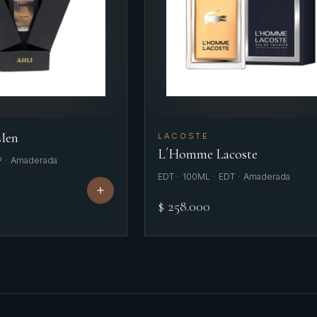
 Men
LACOSTE
L´Homme Lacoste
P · Amaderada
EDT · 100ML · EDT · Amaderada
$ 258.000