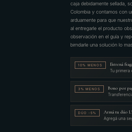
caja debidamente sellada, s
Colombia y contamos con un
arduamente para que nuestro
al entregarle el producto obs
observación en el guía y re
birndarle una solución lo ma
Estrená fr
10% MENOS
Tu primera
Bono por pa
3% MENOS
Transferenci
Armá tu dúo 
DÚO -5%
Agregá una se