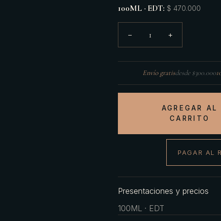
100ML · EDT
:
$ 470.000
1
−
+
Envío gratis
desde $300.000
1
AGREGAR AL
CARRITO
PAGAR AL 
Presentaciones y precios
100ML · EDT