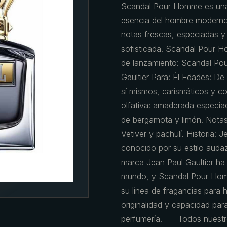
Scandal Pour Homme es una 
esencia del hombre moderno 
notas frescas, especiadas y
sofisticada. Scandal Pour H
de lanzamiento: Scandal Po
Gaultier Para: Él Edades: De
sí mismos, carismáticos y con
olfativa: amaderada especiad
de bergamota y limón. Notas
Vetiver y pachulí. Historia:
conocido por su estilo auda
marca Jean Paul Gaultier ha
mundo, y Scandal Pour Hom
su línea de fragancias para 
originalidad y capacidad par
perfumería. --- Todos nuestr