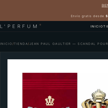
BIE
Envío gratis desde
$
L'PERFUM
®
INICIO
T
INICIO
/
TIENDA
/
JEAN PAUL GAULTIER — SCANDAL POU