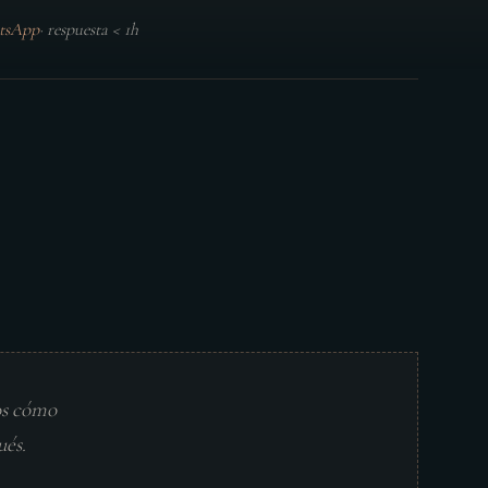
tsApp
·
respuesta < 1h
os cómo
ués.