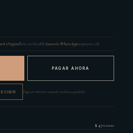
00% Original
lote verificable
Asesoría WhatsApp
respuesta <1h
PAGAR AHORA
RECIBIR
Paga en efectivo cuando recibas tu pedido
$ 470.000