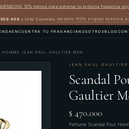
NVENIDO10: 10% menos para estrenar tu próxima fragancia orig
Garantía 100% original
Asesoría 
300.000
a toda Colombia
·
·
IENDA
ENCUENTRA TU FRAGANCIA
NOSOTROS
BLOG
CON
R HOMME JEAN PAUL GAULTIER MEN
JEAN PAUL GAULTIER
Scandal Po
Gaultier M
$ 470.000
Perfume Scandal Pour Homme