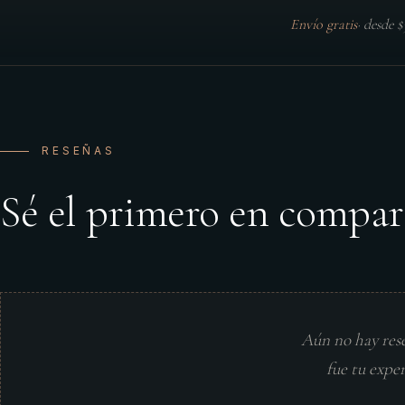
Envío gratis
·
desde 
RESEÑAS
Sé el primero en compar
Aún no hay res
fue tu expe