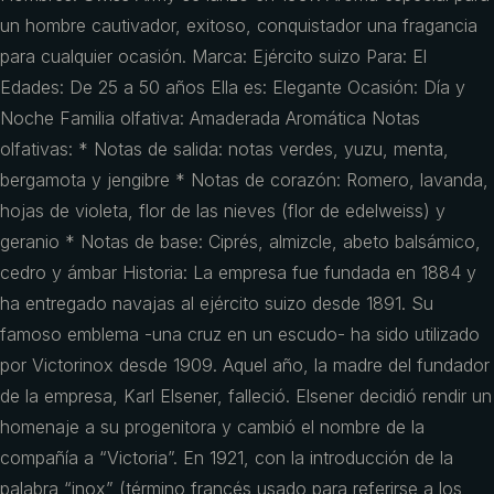
un hombre cautivador, exitoso, conquistador una fragancia
para cualquier ocasión. Marca: Ejército suizo Para: El
Edades: De 25 a 50 años Ella es: Elegante Ocasión: Día y
Noche Familia olfativa: Amaderada Aromática Notas
olfativas: * Notas de salida: notas verdes, yuzu, menta,
bergamota y jengibre * Notas de corazón: Romero, lavanda,
hojas de violeta, flor de las nieves (flor de edelweiss) y
geranio * Notas de base: Ciprés, almizcle, abeto balsámico,
cedro y ámbar Historia: La empresa fue fundada en 1884 y
ha entregado navajas al ejército suizo desde 1891. Su
famoso emblema -una cruz en un escudo- ha sido utilizado
por Victorinox desde 1909. Aquel año, la madre del fundador
de la empresa, Karl Elsener, falleció. Elsener decidió rendir un
homenaje a su progenitora y cambió el nombre de la
compañía a “Victoria”. En 1921, con la introducción de la
palabra “inox” (término francés usado para referirse a los