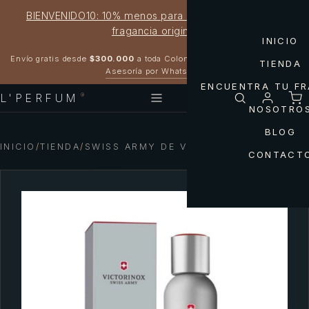
BIENVENIDO10: 10% menos para estrenar tu próxima
fragancia original
INICIO
Garantía 100% original
Envío gratis desde
$300.000
a toda Colombia
TIENDA
Asesoría por WhatsApp
ENCUENTRA TU F
L'PERFUM
®
NOSOTRO
BLOG
INICIO
/
TIENDA
/
SWISS ARMY DE VICTORINOX
CONTACT