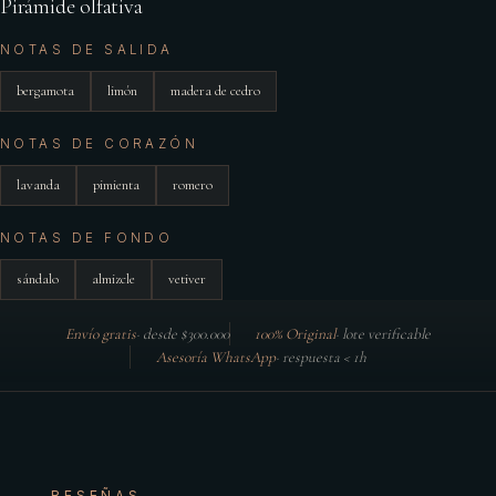
Pirámide olfativa
NOTAS DE SALIDA
bergamota
limón
madera de cedro
NOTAS DE CORAZÓN
lavanda
pimienta
romero
NOTAS DE FONDO
sándalo
almizcle
vetiver
Envío gratis
·
desde $300.000
100% Original
·
lote verificable
Asesoría WhatsApp
·
respuesta < 1h
RESEÑAS