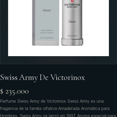
Swiss Army De Victorinox
$ 235.000
Perfume Swiss Army de Victorinox Swiss Army es una
fragancia de la familia olfativa Amaderada Aromática para
Hombres. Swiss Army se lanzó en 1997. Aroma especial para