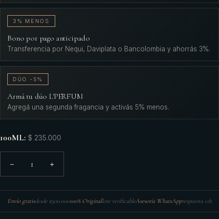
3% MENOS
Bono por pago anticipado
Transferencia por Nequi, Daviplata o Bancolombia y ahorrás 3%.
DÚO -5%
Armá tu dúo L'PERFUM
Agregá una segunda fragancia y activás 5% menos.
100ML
:
$ 235.000
1
−
+
Envío gratis
desde $300.000
100% Original
lote verificable
Asesoría WhatsApp
respuesta <1h