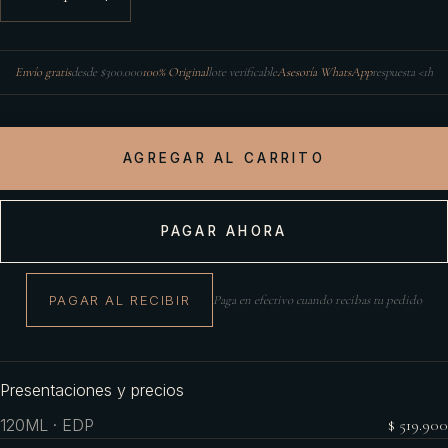
Envío gratis
desde $300.000
100% Original
lote verificable
Asesoría WhatsApp
respuesta <1h
AGREGAR AL CARRITO
PAGAR AHORA
PAGAR AL RECIBIR
Paga en efectivo cuando recibas tu pedido
Presentaciones y precios
120ML · EDP
$ 519.900