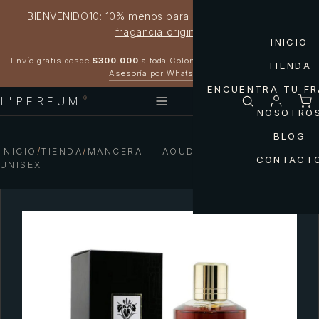
BIENVENIDO10: 10% menos para estrenar tu próxima
fragancia original
INICIO
Garantía 100% original
Envío gratis desde
$300.000
a toda Colombia
TIENDA
Asesoría por WhatsApp
ENCUENTRA TU F
L'PERFUM
®
NOSOTRO
BLOG
INICIO
/
TIENDA
/
MANCERA — AOUD EXCLUSIF MANCERA
CONTACT
UNISEX