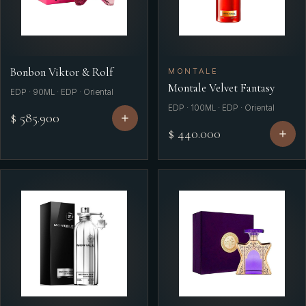
Bonbon Viktor & Rolf
MONTALE
Montale Velvet Fantasy
EDP · 90ML · EDP · Oriental
EDP · 100ML · EDP · Oriental
$ 585.900
$ 440.000