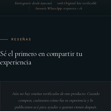
Envío gratis
·
desde $300.000
100% Original
·
lote verificable
Asesoría WhatsApp
·
respuesta < 1h
RESEÑAS
Sé el primero en compartir tu
experiencia
Aún no hay reseñas verificadas de este producto. Cuando
compres, cuéntanos cómo fue tu experiencia y lo
publicamos acá para ayudar a quienes vienen después.