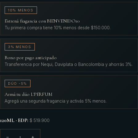
10% MENOS
Estrená fragancia con BIENVENIDO10
Tu primera compra tiene 10% menos desde $150.000.
3% MENOS
Bono por pago anticipado
Transferencia por Nequi, Daviplata o Bancolombia y ahorrás 3%.
DÚO -5%
Armá tu dúo L'PERFUM
Agregá una segunda fragancia y activás 5% menos.
120ML · EDP
:
$ 519.900
1
−
+