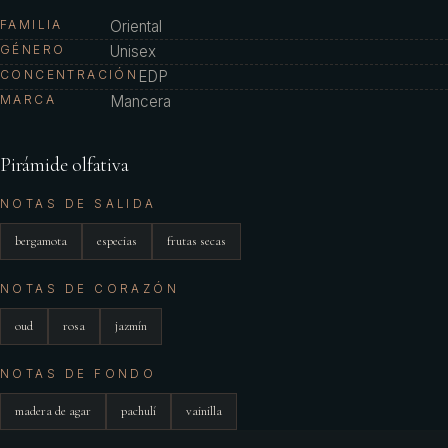
FAMILIA
Oriental
GÉNERO
Unisex
CONCENTRACIÓN
EDP
MARCA
Mancera
Pirámide olfativa
NOTAS DE SALIDA
bergamota
especias
frutas secas
NOTAS DE CORAZÓN
oud
rosa
jazmín
NOTAS DE FONDO
madera de agar
pachulí
vainilla