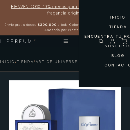
BIENVENIDO10: 10% menos para estrenar tu próxima
fragancia original
INICIO
Garantía 100% original
Envío gratis desde
$300.000
a toda Colombia
TIENDA
Asesoría por WhatsApp
ENCUENTRA TU F
L'PERFUM
®
NOSOTRO
BLOG
INICIO
/
TIENDA
/
ART OF UNIVERSE UNISEX
CONTACT