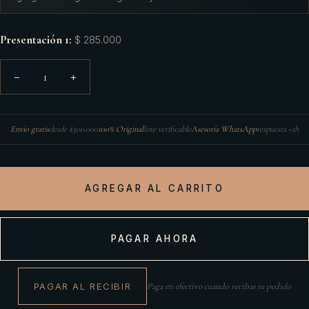
Presentación 1
:
$ 285.000
1
−
+
Envío gratis
desde $300.000
100% Original
lote verificable
Asesoría WhatsApp
respuesta <1h
AGREGAR AL CARRITO
PAGAR AHORA
PAGAR AL RECIBIR
Paga en efectivo cuando recibas tu pedido