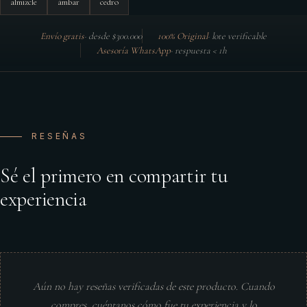
almizcle
ámbar
cedro
Envío gratis
·
desde $300.000
100% Original
·
lote verificable
Asesoría WhatsApp
·
respuesta < 1h
RESEÑAS
Sé el primero en compartir tu
experiencia
Aún no hay reseñas verificadas de este producto. Cuando
compres, cuéntanos cómo fue tu experiencia y lo