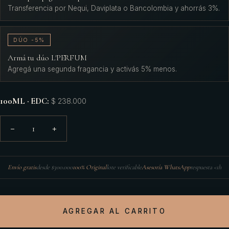
Transferencia por Nequi, Daviplata o Bancolombia y ahorrás 3%.
DÚO -5%
Armá tu dúo L'PERFUM
Agregá una segunda fragancia y activás 5% menos.
100ML · EDC
:
$ 238.000
1
−
+
Envío gratis
desde $300.000
100% Original
lote verificable
Asesoría WhatsApp
respuesta <1h
AGREGAR AL CARRITO