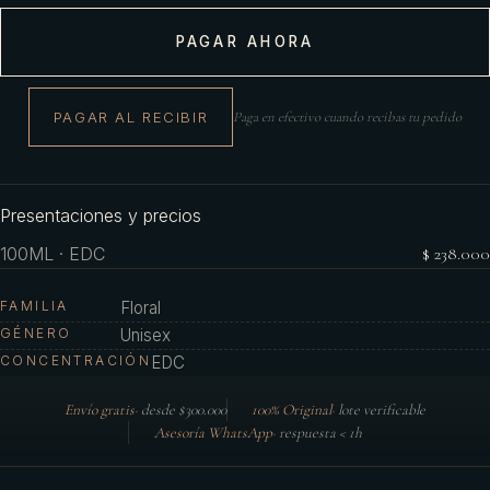
PAGAR AHORA
PAGAR AL RECIBIR
Paga en efectivo cuando recibas tu pedido
Presentaciones y precios
100ML · EDC
$ 238.000
FAMILIA
Floral
GÉNERO
Unisex
CONCENTRACIÓN
EDC
Envío gratis
·
desde $300.000
100% Original
·
lote verificable
Asesoría WhatsApp
·
respuesta < 1h