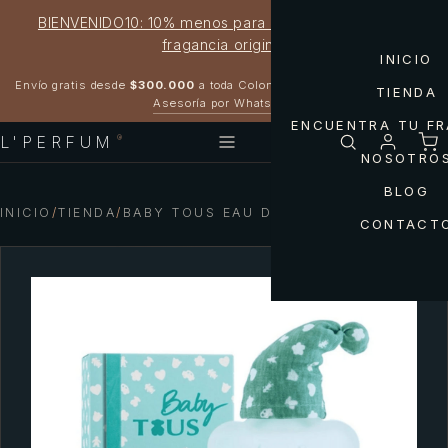
BIENVENIDO10: 10% menos para estrenar tu próxima
fragancia original
INICIO
Garantía 100% original
Envío gratis desde
$300.000
a toda Colombia
TIENDA
Asesoría por WhatsApp
ENCUENTRA TU F
L'PERFUM
®
NOSOTRO
BLOG
INICIO
/
TIENDA
/
BABY TOUS EAU DE COLOGNE UNISEX
CONTACT